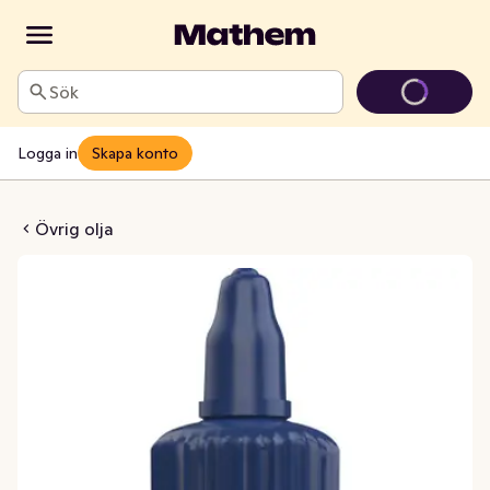
Sök
Logga in
Skapa konto
olja Stekar´n Mild
Övrig olja