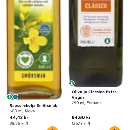
Olivolja Classico Extra
Virgin
750 ml, Fontana
Rapsstekolja Smörsmak
500 ml, Kloka
44,43 kr
94,60 kr
88,86 kr /l
126,13 kr /l