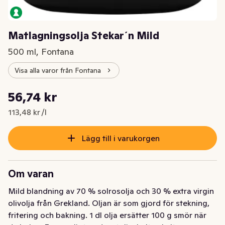
Matlagningsolja Stekar´n Mild
500 ml, Fontana
Visa alla varor från Fontana
Styckpris: 113,48 kr /l
56,74 kr
Nuvarande pris är: 56,74 kr
113,48 kr /l
Lägg till i varukorgen
Om varan
Mild blandning av 70 % solrosolja och 30 % extra virgin 
olivolja från Grekland. Oljan är som gjord för stekning, 
fritering och bakning. 1 dl olja ersätter 100 g smör när 