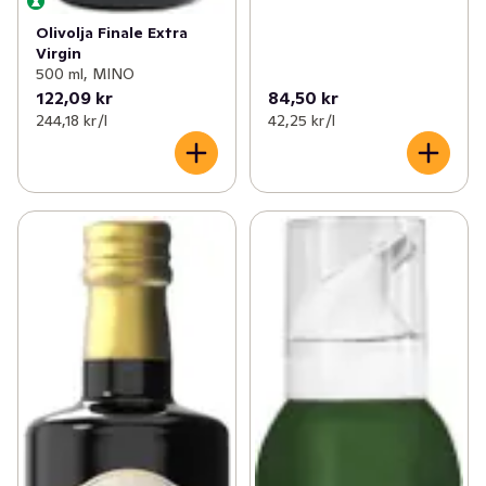
Olivolja Finale Extra
Virgin
500 ml, MINO
122,09 kr
84,50 kr
244,18 kr /l
42,25 kr /l