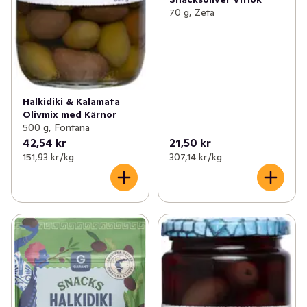
70 g, Zeta
Halkidiki & Kalamata
Olivmix med Kärnor
500 g, Fontana
42,54 kr
21,50 kr
151,93 kr /kg
307,14 kr /kg