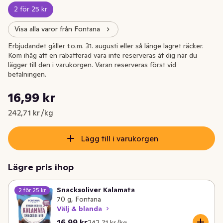
2 för 25 kr
Visa alla varor från Fontana
Erbjudandet gäller t.o.m. 31. augusti eller så länge lagret räcker.
Kom ihåg att en rabatterad vara inte reserveras åt dig när du
lägger till den i varukorgen. Varan reserveras först vid
betalningen.
Styckpris: 242,71 kr /kg
16,99 kr
Nuvarande pris är: 16,99 kr
242,71 kr /kg
Lägg till i varukorgen
Lägre pris ihop
Snacksoliver Kalamata
2 för 25 kr
70 g, Fontana
Välj & blanda
Nuvarande pris är: 16,99 kr
Styckpris: 242,71 kr /kg
16,99 kr
242,71 kr /kg