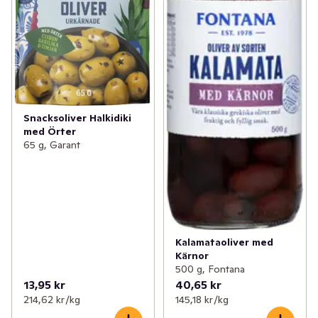
Snacksoliver Halkidiki
med Örter
65 g, Garant
Kalamataoliver med
Kärnor
500 g, Fontana
13,95 kr
40,65 kr
214,62 kr /kg
145,18 kr /kg