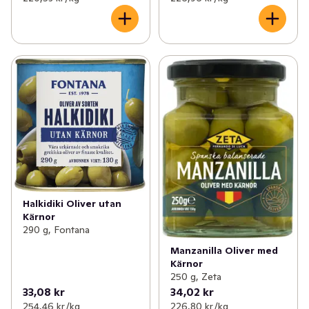
Halkidiki Oliver utan
Kärnor
290 g, Fontana
Manzanilla Oliver med
Kärnor
250 g, Zeta
33,08 kr
34,02 kr
254,46 kr /kg
226,80 kr /kg