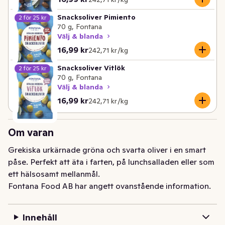
Snacksoliver Pimiento
2 för 25 kr
70 g, Fontana
Välj & blanda
Nuvarande pris är: 16,99 kr
Styckpris: 242,71 kr /kg
16,99 kr
242,71 kr /kg
Snacksoliver Vitlök
2 för 25 kr
70 g, Fontana
Välj & blanda
Nuvarande pris är: 16,99 kr
Styckpris: 242,71 kr /kg
16,99 kr
242,71 kr /kg
Om varan
Grekiska urkärnade gröna och svarta oliver i en smart 
påse. Perfekt att äta i farten, på lunchsalladen eller som 
ett hälsosamt mellanmål.
Fontana Food AB har angett ovanstående information.
Innehåll