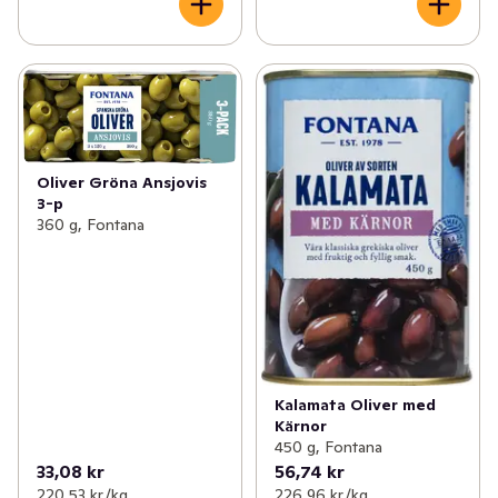
Oliver Gröna Ansjovis
3-p
360 g, Fontana
Kalamata Oliver med
Kärnor
450 g, Fontana
33,08 kr
56,74 kr
220,53 kr /kg
226,96 kr /kg