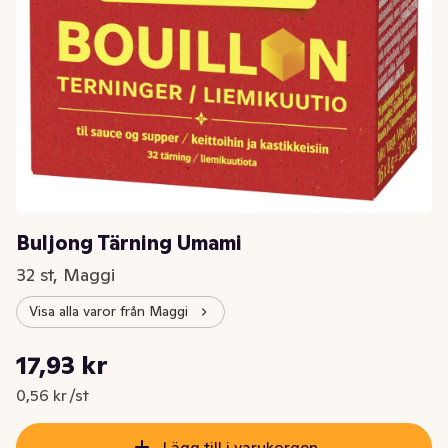
Buljong Tärning Umami
32 st, Maggi
Visa alla varor från Maggi
Styckpris: 0,56 kr /st
17,93 kr
Nuvarande pris är: 17,93 kr
0,56 kr /st
Lägg till i varukorgen