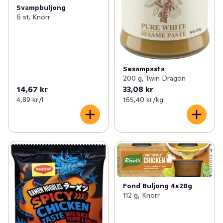
Svampbuljong
6 st, Knorr
Sesampasta
200 g, Twin Dragon
14,67 kr
33,08 kr
4,89 kr /l
165,40 kr /kg
Fond Buljong 4x28g
112 g, Knorr