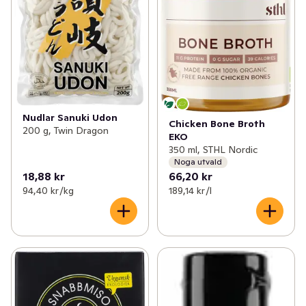
Nudlar Sanuki Udon
Chicken Bone Broth
200 g, Twin Dragon
EKO
350 ml, STHL Nordic
Noga utvald
18,88 kr
66,20 kr
94,40 kr /kg
189,14 kr /l