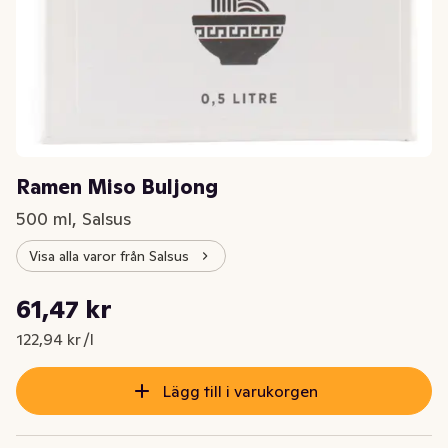
Ramen Miso Buljong
500 ml, Salsus
Visa alla varor från Salsus
Styckpris: 122,94 kr /l
61,47 kr
Nuvarande pris är: 61,47 kr
122,94 kr /l
Lägg till i varukorgen