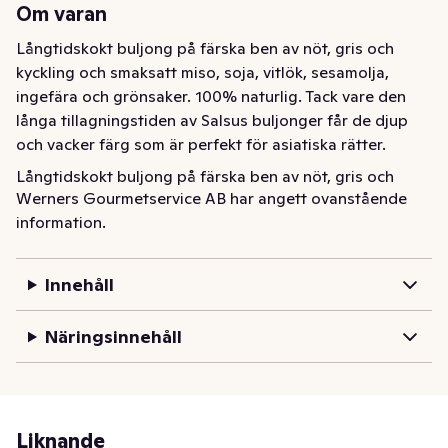
Om varan
Långtidskokt buljong på färska ben av nöt, gris och 
kyckling och smaksatt miso, soja, vitlök, sesamolja, 
ingefära och grönsaker. 100% naturlig. Tack vare den 
långa tillagningstiden av Salsus buljonger får de djup 
och vacker färg som är perfekt för asiatiska rätter.
Långtidskokt buljong på färska ben av nöt, gris och 
Werners Gourmetservice AB har angett ovanstående
kyckling och smaksatt miso, soja, vitlök, sesamolja, 
information.
ingefära och grönsaker. 100% naturlig. Tack vare den 
långa tillagningstiden av Salsus buljonger får de djup 
och vacker färg som är perfekt för asiatiska rätter.
Innehåll
Näringsinnehåll
Liknande