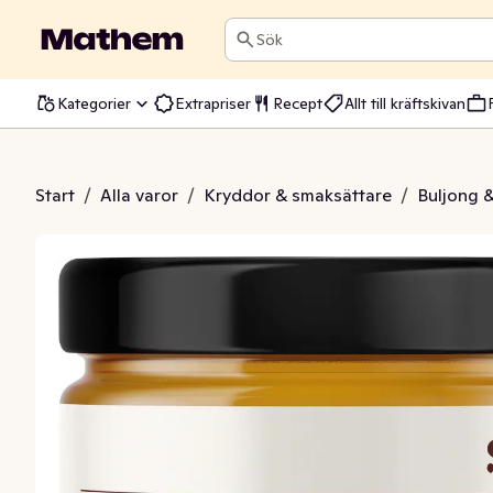
Sök
Kategorier
Extrapriser
Recept
Allt till kräftskivan
 Bone Broth EKO
Start
/
Alla varor
/
Kryddor & smaksättare
/
Buljong 