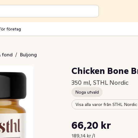
För företag
& fond
/
Buljong
Chicken Bone B
350 ml, STHL Nordic
Noga utvald
Visa alla varor från STHL Nordic
Styckpris: 189,14 kr /l
66,20 kr
Nuvarande pris är: 66,20 kr
189,14 kr /l