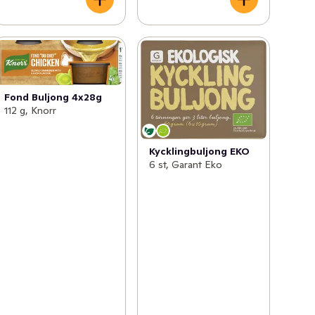
Fond Buljong 4x28g
112 g, Knorr
Kycklingbuljong EKO
6 st, Garant Eko