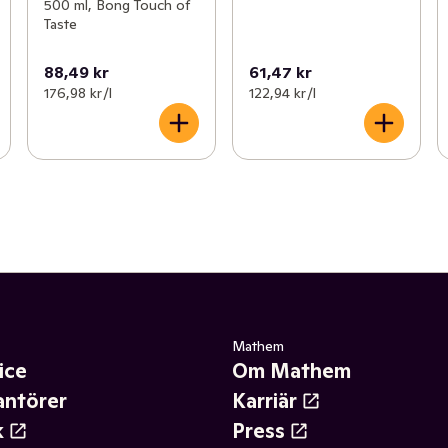
500 ml, Bong Touch of
Taste
88,49 kr
61,47 kr
176,98 kr /l
122,94 kr /l
Mathem
ice
Om Mathem
antörer
Karriär
k
Press