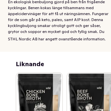
En ekologisk benbuljong gjord på ben från frigående 
kycklingar. Benen kokas länge tillsammans med 
äppelcidervinäger för att få ut näringsämnen. Fungerar 
för de som går på keto, paleo, samt AIP kost. Denna 
kycklingbuljong smakar otroligt gott och ger såser, 
grytor och soppor en mycket god och fyllig smak. Du 
kan dricka denna buljong som den är. Använd som 
STHL Nordic AB har angett ovanstående information.
kosttillskott för att få i dig viktigt kollagen och 
mineraler. Du kan använda den som bas i matlagning 
eller som en rätt i sig. Ett mycket trevligt sätt att börja 
dagen är att dricka en kopp med varm buljong. Det kan 
Liknande
också vara ett bra sätt att varva ner innan läggdags. 
Buljongen är inte koncentrerad utan helt färsk och 
behöver därför inte spädas ut. Ta den mängd du vill och 
drick eller använd i matlagning. För användning i 
matlagning bör den även kryddas upp då denna buljong 
inte innehåller några smaksättare. Buljongen är 
värmeförpackad i en helt syrefri förpackning vilket gör 
att den håller mycket längre än andra buljonger.