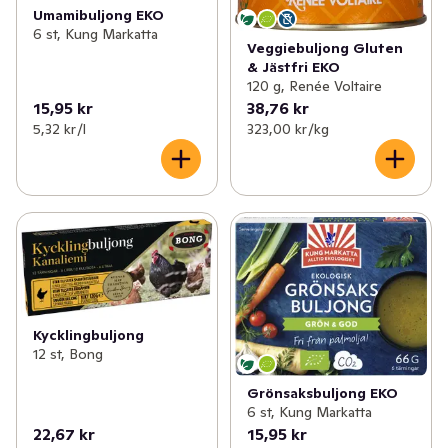
Umamibuljong EKO
6 st, Kung Markatta
Veggiebuljong Gluten
& Jästfri EKO
120 g, Renée Voltaire
15,95 kr
38,76 kr
5,32 kr /l
323,00 kr /kg
Kycklingbuljong
12 st, Bong
Grönsaksbuljong EKO
6 st, Kung Markatta
22,67 kr
15,95 kr