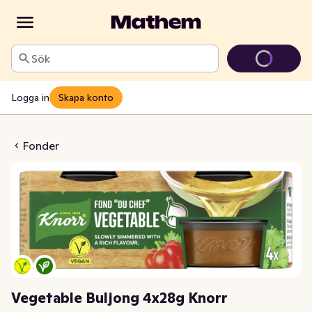
Sök
Logga in
Skapa konto
uljong 4x28g Knorr
Fonder
Vegetable Buljong 4x28g Knorr