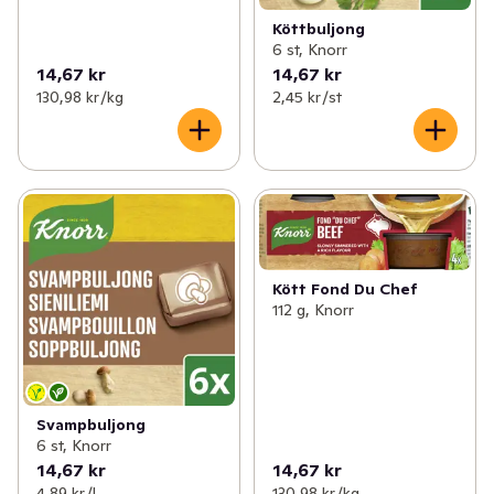
ansträngning. Vi älskar god mat och matlagning. På 
Köttbuljong
Knorr har vi arbetat i årtionden för högkvalitativa 
6 st, Knorr
matprodukter med de bästa ingredienserna. Vi vill 
14,67 kr
14,67 kr
130,98 kr /kg
2,45 kr /st
hjälpa dig att laga god, enkel och hälsosam mat med rik 
smak. Vår ledstjärna är passionen för kvalitativ och 
smakrik mat. Den tar oss in i en framtid som bättre tar 
hänsyn till vårt samhälle och vår miljö. En framtid där 
alla våra ingredienser, från grönsaker och uppåt, är 
hållbart producerade.
Kött Fond Du Chef
112 g, Knorr
Svampbuljong
6 st, Knorr
14,67 kr
14,67 kr
4,89 kr /l
130,98 kr /kg