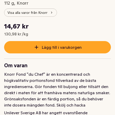
112 g, Knorr
Visa alla varor från Knorr
Styckpris: 130,98 kr /kg
14,67 kr
Nuvarande pris är: 14,67 kr
130,98 kr /kg
Lägg till i varukorgen
Om varan
Knorr Fond "du Chef" är en koncentrerad och 
högkvalitativ portionsfond tillverkad av de bästa 
ingredienserna. Gör fonden till buljong eller tillsätt den 
direkt i maten för att framhäva matens naturliga smaker. 
Grönsaksfonden är en färdig portion, så du behöver 
inte dosera mängden fond. Skölj och hacka 
grönsakerna. Värm ugnen. Ikväll blir det vegetariskt. Till 
Unilever Sverige AB har angett ovanstående