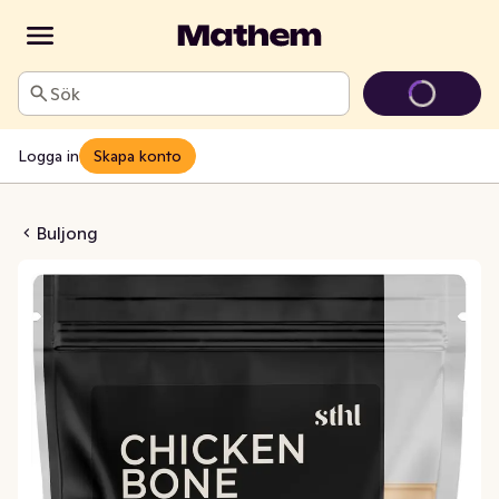
Sök
Logga in
Skapa konto
uljong Påse EKO
Buljong