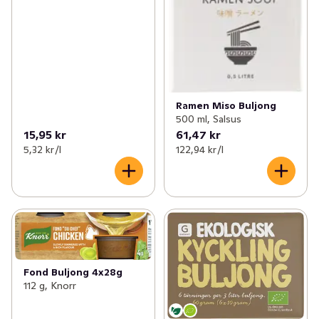
Ramen Miso Buljong
500 ml, Salsus
15,95 kr
61,47 kr
5,32 kr /l
122,94 kr /l
Fond Buljong 4x28g
112 g, Knorr