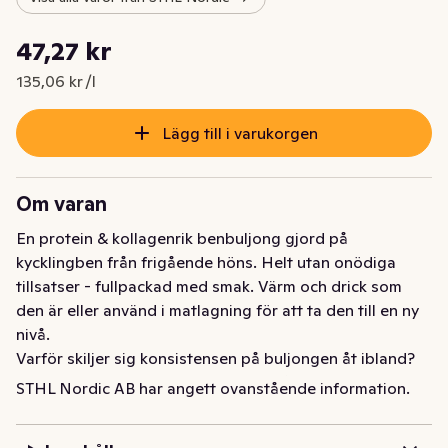
Styckpris: 135,06 kr /l
47,27 kr
Nuvarande pris är: 47,27 kr
135,06 kr /l
Lägg till i varukorgen
Om varan
En protein & kollagenrik benbuljong gjord på 
kycklingben från frigående höns. Helt utan onödiga 
tillsatser - fullpackad med smak. Värm och drick som 
den är eller använd i matlagning för att ta den till en ny 
nivå. 

Varför skiljer sig konsistensen på buljongen åt ibland? 
STHL Nordic kokar sin benbuljong på ekologiska 
STHL Nordic AB har angett ovanstående information.
märgben, och vid slakt/styckning så är det naturligt att 
varje ben som används innehåller olika mycket "köttiga 