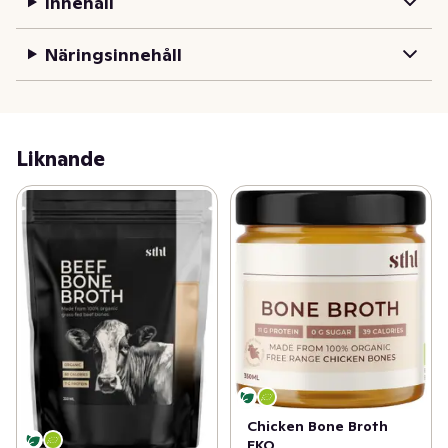
Innehåll
detaljer", så som kött, bindvänd. märg, etc. Detta gör i 
sin tur att det finns små avvikelser från batch till batch, 
Näringsinnehåll
och att vissa burkar kan upplevas som mer eller mindre 
"geleiga". Att koka benbuljong är ett hantverk, och varje 
batch kommer att ha sin unika smak och konsistens.
Liknande
Chicken Bone Broth
EKO