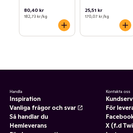
80,40 kr
25,51 kr
182,73 kr /kg
170,07 kr /kg
Handla
Kontakta oss
Inspiration
Kundserv
Vanliga frågor och svar
För lever
Så handlar du
Faceboo
Hemleverans
X (f.d Twi