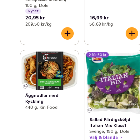
100 g, Dole
Nyhet
20,95 kr
16,99 kr
209,50 kr /kg
56,63 kr /kg
2 för 50 kr
Äggnudlar med
Kyckling
440 g, Kin Food
Sallad Färdigsköljd
Italian Mix Klass1
Sverige, 150 g, Dole
Välj & blanda