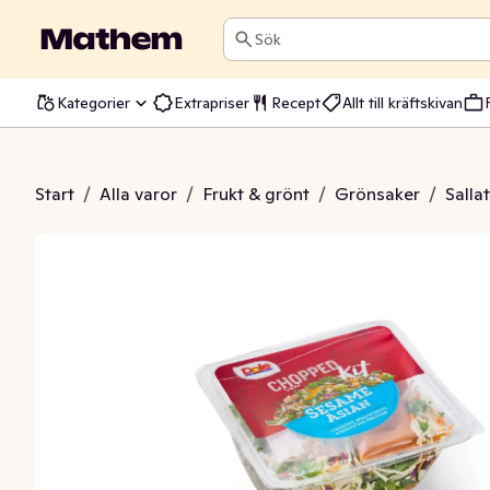
Sök
Kategorier
Extrapriser
Recept
Allt till kräftskivan
kit Sesame Asian
Start
/
Alla varor
/
Frukt & grönt
/
Grönsaker
/
Sallat