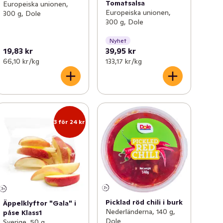
Tomatsalsa
Europeiska unionen,
Europeiska unionen,
300 g, Dole
300 g, Dole
Nyhet
19,83 kr
39,95 kr
66,10 kr /kg
133,17 kr /kg
3 för 24 kr
Picklad röd chili i burk
Äppelklyftor "Gala" i
Nederländerna, 140 g,
påse Klass1
Dole
Sverige, 50 g