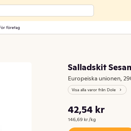
För företag
Salladskit Sesa
Europeiska unionen, 29
Visa alla varor från Dole
Styckpris: 146,69 kr /kg
42,54 kr
Nuvarande pris är: 42,54 kr
146,69 kr /kg