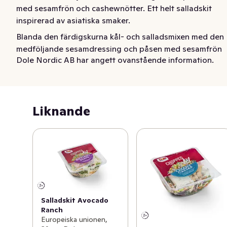
med sesamfrön och cashewnötter. Ett helt salladskit 
inspirerad av asiatiska smaker.
Blanda den färdigskurna kål- och salladsmixen med den 
medföljande sesamdressing och påsen med sesamfrön 
Dole Nordic AB har angett ovanstående information.
och hackade cashewnötter. Färskt, gott och enkelt! 

Med Doles Chopped Kit Sesame Asian får du ett helt 
salladskit inspirerad av asiatiska smaker! Servera 
Liknande
salladen precis som den är eller som ett tillbehör. Gott 
tillsammans med till exempel både varma och kalla 
laxrätter eller stekt kyckling.  

Middagen är klar på nolltid och du får tid över till annat! 
Vårt Dole-sortiment passar för alla tillfällen och 
situationer.
Salladskit Avocado
Ranch
Europeiska unionen,