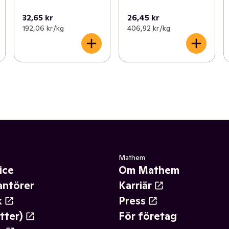
32,65 kr
26,45 kr
192,06 kr /kg
406,92 kr /kg
Mathem
ice
Om Mathem
antörer
Karriär
k
Press
tter)
För företag