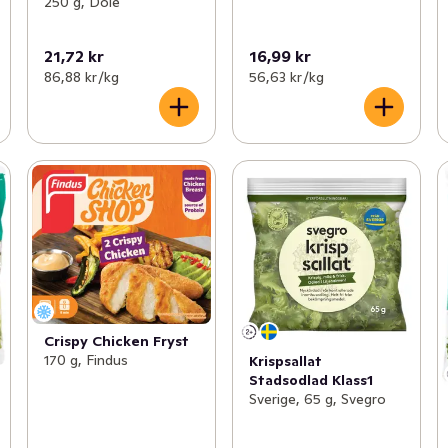
250 g, Dole
21,72 kr
16,99 kr
86,88 kr /kg
56,63 kr /kg
Crispy Chicken Fryst
170 g, Findus
Krispsallat
Stadsodlad Klass1
Sverige, 65 g, Svegro