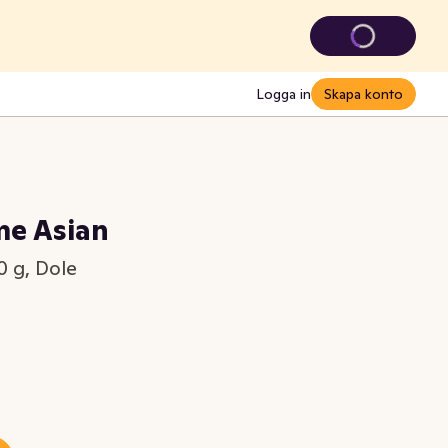
Logga in
Skapa konto
me Asian
0 g, Dole