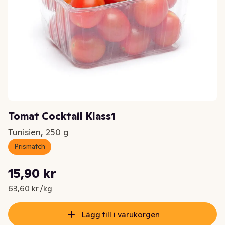
Tomat Cocktail Klass1
Tunisien, 250 g
Prismatch
Styckpris: 63,60 kr /kg
15,90 kr
Nuvarande pris är: 15,90 kr
63,60 kr /kg
Lägg till i varukorgen