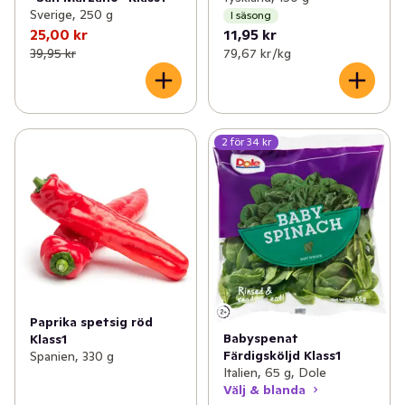
Sverige, 250 g
I säsong
25,00 kr
11,95 kr
39,95 kr
79,67 kr /kg
2 för 34 kr
Paprika spetsig röd
Babyspenat
Klass1
Färdigsköljd Klass1
Spanien, 330 g
Italien, 65 g, Dole
Välj & blanda