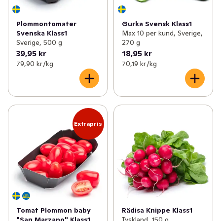
Plommontomater
Gurka Svensk Klass1
Svenska Klass1
Max 10 per kund, Sverige,
Sverige, 500 g
270 g
39,95 kr
18,95 kr
79,90 kr /kg
70,19 kr /kg
Extrapris
Tomat Plommon baby
Rädisa Knippe Klass1
"San Marzano" Klass1
Tyskland, 150 g