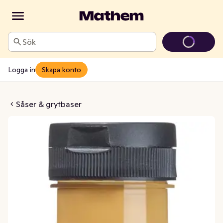
Sök
Logga in
Skapa konto
racha Mayo
Såser & grytbaser