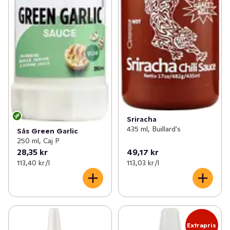
Sriracha
435 ml, Buillard's
Sås Green Garlic
250 ml, Caj P
28,35 kr
49,17 kr
113,40 kr /l
113,03 kr /l
Extrapris