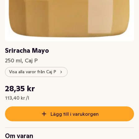
Sriracha Mayo
250 ml, Caj P
Visa alla varor från Caj P
Styckpris: 113,40 kr /l
28,35 kr
Nuvarande pris är: 28,35 kr
113,40 kr /l
Lägg till i varukorgen
Om varan