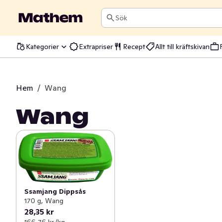
Sök
Kategorier
Extrapriser
Recept
Allt till kräftskivan
Hem
/
Wang
Wang
Ssamjang Dippsås
170 g, Wang
28,35 kr
166,76 kr /kg