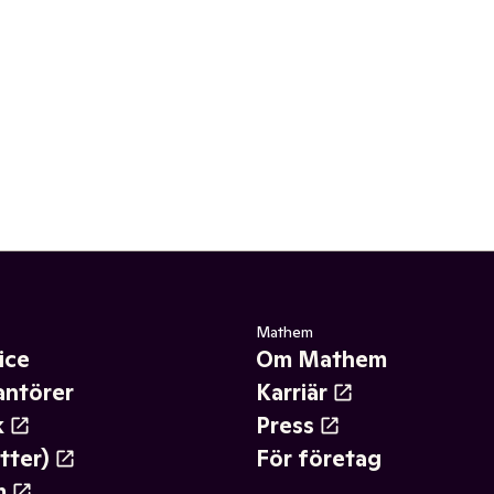
Mathem
ice
Om Mathem
antörer
Karriär
k
Press
tter)
För företag
m