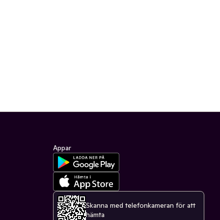
Appar
Skanna med telefonkameran för att
hämta