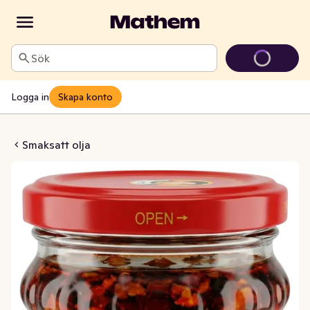
Sök
Logga in
Skapa konto
g Chili i Olja
Smaksatt olja