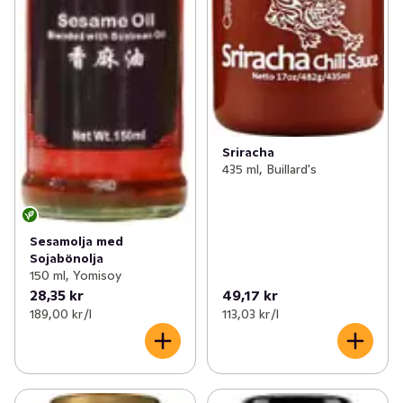
Sriracha
435 ml, Buillard's
Sesamolja med
Sojabönolja
150 ml, Yomisoy
28,35 kr
49,17 kr
189,00 kr /l
113,03 kr /l