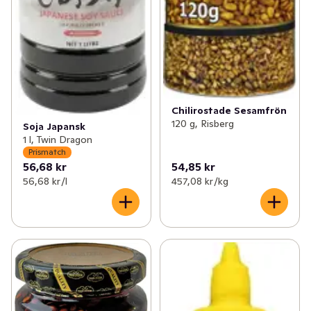
Chilirostade Sesamfrön
120 g, Risberg
Soja Japansk
1 l, Twin Dragon
Prismatch
56,68 kr
54,85 kr
56,68 kr /l
457,08 kr /kg