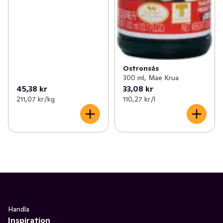
Ostronsås
300 ml, Mae Krua
45,38 kr
33,08 kr
211,07 kr /kg
110,27 kr /l
Handla
Inspiration