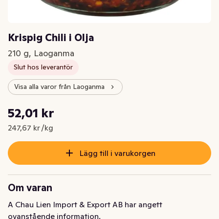
Krispig Chili i Olja
210 g, Laoganma
Slut hos leverantör
Visa alla varor från Laoganma
Styckpris: 247,67 kr /kg
52,01 kr
Nuvarande pris är: 52,01 kr
247,67 kr /kg
Lägg till i varukorgen
Om varan
A Chau Lien Import & Export AB har angett
ovanstående information.