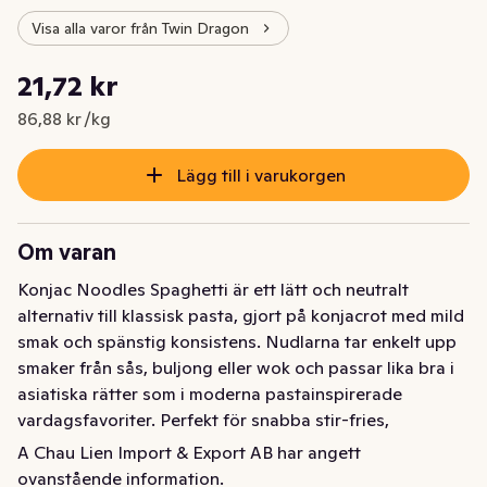
Visa alla varor från Twin Dragon
Styckpris: 86,88 kr /kg
21,72 kr
Nuvarande pris är: 21,72 kr
86,88 kr /kg
Lägg till i varukorgen
Om varan
Konjac Noodles Spaghetti är ett lätt och neutralt 
alternativ till klassisk pasta, gjort på konjacrot med mild 
smak och spänstig konsistens. Nudlarna tar enkelt upp 
smaker från sås, buljong eller wok och passar lika bra i 
asiatiska rätter som i moderna pastainspirerade 
vardagsfavoriter. Perfekt för snabba stir-fries, 
nudelsoppor eller serverad med grönsaker och protein i 
A Chau Lien Import & Export AB har angett
en balanserad måltid. Ett flexibelt val för dig som vill 
ovanstående information.