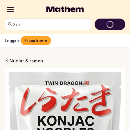
Sök
Logga in
Skapa konto
ac Spaghetti Style
Nudlar & ramen