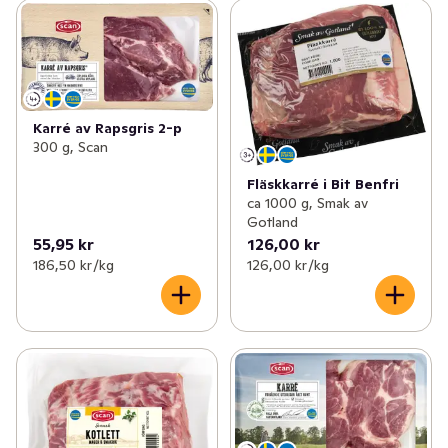
smakrikt än vanligt griskött; tack vare en bättre 
fettbalans med högre andel nyttiga, omättade fetter 
som Omega 3. 

Köttet kommer alltid från svenska gårdar.
Karré av Rapsgris 2-p
300 g, Scan
Fläskkarré i Bit Benfri
ca 1000 g, Smak av
Gotland
55,95 kr
126,00 kr
186,50 kr /kg
126,00 kr /kg