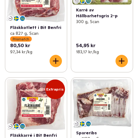
Karré av
Hållbarhetsgris 2-p
300 g, Scan
Fläskkotlett i Bit Benfri
ca 827 g, Scan
Prismatch
80,50 kr
54,95 kr
97,34 kr /kg
183,17 kr /kg
Extrapris
Spareribs
Fläskkarré i Bit Benfri