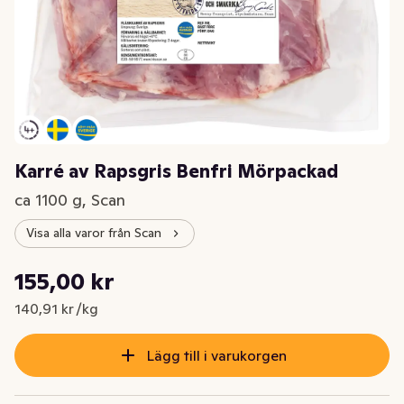
Karré av Rapsgris Benfri Mörpackad
ca 1100 g, Scan
Visa alla varor från Scan
Styckpris: 140,91 kr /kg
155,00 kr
Nuvarande pris är: 155,00 kr
140,91 kr /kg
Lägg till i varukorgen