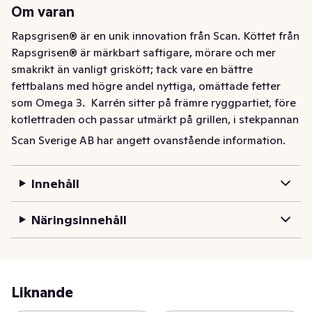
Om varan
Rapsgrisen® är en unik innovation från Scan. Köttet från 
Rapsgrisen® är märkbart saftigare, mörare och mer 
smakrikt än vanligt griskött; tack vare en bättre 
fettbalans med högre andel nyttiga, omättade fetter 
som Omega 3.  Karrén sitter på främre ryggpartiet, före 
kotlettraden och passar utmärkt på grillen, i stekpannan 
eller som klassisk stek. Tack vare den relativt höga 
Scan Sverige AB har angett ovanstående information.
fetthalten behåller köttet sin saftighet även om det 
utsätts för höga temperaturer.
Innehåll
Karrén sitter på främre ryggpartiet, före kotlettraden 
och passar utmärkt på grillen, i stekpannan eller som 
Näringsinnehåll
klassisk stek. Tack vare den relativt höga fetthalten 
behåller köttet sin saftighet även om det utsätts för 
höga temperaturer.

Liknande
Rapsgrisen® är en unik innovation från Scan. Köttet från 
Rapsgrisen® är märkbart saftigare, mörare och mer 