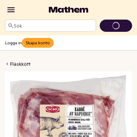
Sök
Logga in
Skapa konto
ris Benfri Mörpackad
Fläskkött