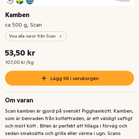
Kamben
ca 500 g, Scan
Visa alla varor från Scan
Styckpris: 107,00 kr /kg
53,50 kr
Nuvarande pris är: 53,50 kr
107,00 kr /kg
Lägg till i varukorgen
Om varan
Scan kamben är gjord på svenskt Pigghamkött. Kamben, 
som är benraden från kotlettraden, är ett väldigt saftigt 
och mört kött . Biten är perfekt att tillaga i förväg och 
sedan smaksätta och grilla eller värma i ugn. Scans 