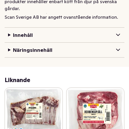
produkter innehåller enbart kött från djur på svenska 
gårdar. 

Läs mer på scan.se/hallbarhetsgrisen
Scan Sverige AB har angett ovanstående information.
Innehåll
Näringsinnehåll
Liknande