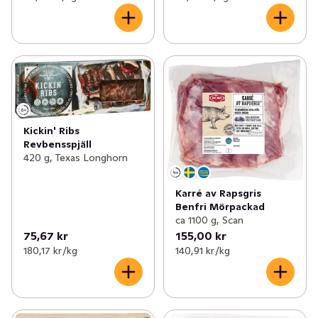
Kickin' Ribs
Revbensspjäll
420 g, Texas Longhorn
Karré av Rapsgris
Benfri Mörpackad
ca 1100 g, Scan
75,67 kr
155,00 kr
180,17 kr /kg
140,91 kr /kg