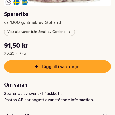
Spareribs
ca 1200 g, Smak av Gotland
Visa alla varor från Smak av Gotland
Styckpris: 76,25 kr /kg
91,50 kr
Nuvarande pris är: 91,50 kr
76,25 kr /kg
Lägg till i varukorgen
Om varan
Spareribs av svenskt fläskkött.
Protos AB har angett ovanstående information.