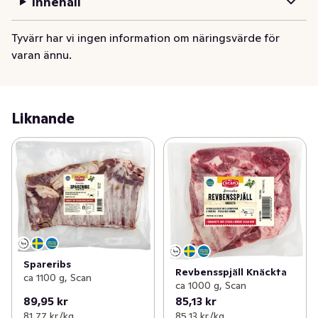
Innehåll
Tyvärr har vi ingen information om näringsvärde för
varan ännu.
Liknande
Spareribs
Revbensspjäll Knäckta
ca 1100 g, Scan
ca 1000 g, Scan
89,95 kr
85,13 kr
81,77 kr /kg
85,13 kr /kg