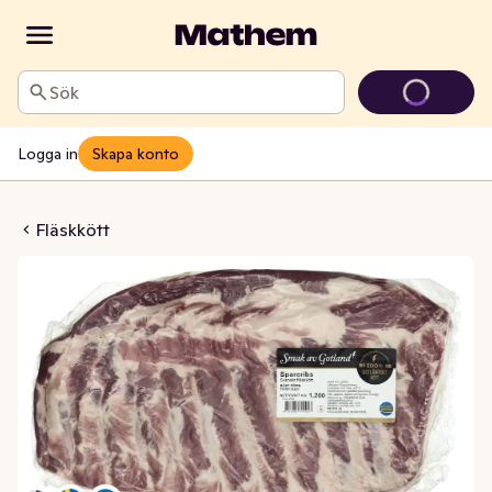
Sök
Logga in
Skapa konto
pareribs
Fläskkött