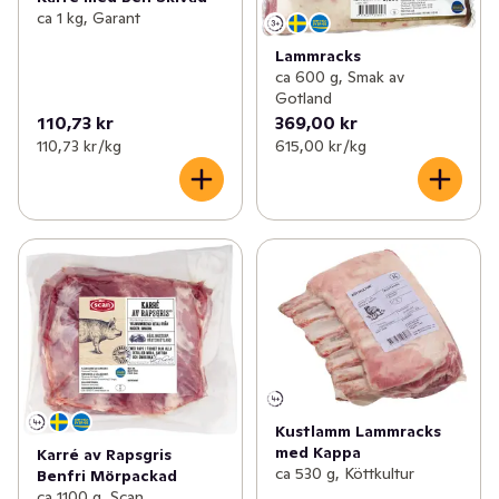
ca 1 kg, Garant
Lammracks
ca 600 g, Smak av
Gotland
110,73 kr
369,00 kr
110,73 kr /kg
615,00 kr /kg
Kustlamm Lammracks
med Kappa
Karré av Rapsgris
ca 530 g, Köttkultur
Benfri Mörpackad
ca 1100 g, Scan