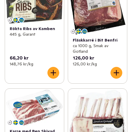
Rökta Ribs av Kamben
445 g, Garant
Fläskkarré i Bit Benfri
ca 1000 g, Smak av
Gotland
66,20 kr
126,00 kr
148,76 kr /kg
126,00 kr /kg
Karre med Ben Skivad