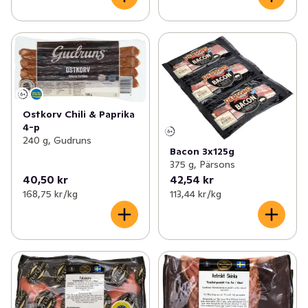
Ostkorv Chili & Paprika
4-p
240 g, Gudruns
Bacon 3x125g
375 g, Pärsons
40,50 kr
42,54 kr
168,75 kr /kg
113,44 kr /kg