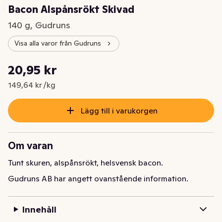
Bacon Alspånsrökt Skivad
140 g, Gudruns
Visa alla varor från Gudruns
Styckpris: 149,64 kr /kg
20,95 kr
Nuvarande pris är: 20,95 kr
149,64 kr /kg
Lägg till i varukorgen
Om varan
Tunt skuren, alspånsrökt, helsvensk bacon.
Gudruns AB har angett ovanstående information.
Innehåll