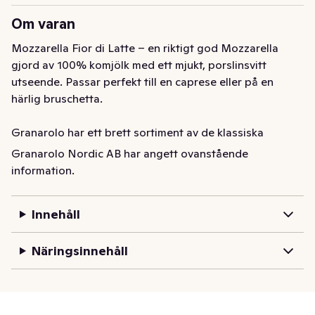
Om varan
Mozzarella Fior di Latte – en riktigt god Mozzarella 
gjord av 100% komjölk med ett mjukt, porslinsvitt 
utseende. Passar perfekt till en caprese eller på en 
härlig bruschetta.

Granarolo har ett brett sortiment av de klassiska 
italienska ostarna som vi lärt oss att älska – alla 
Granarolo Nordic AB har angett ovanstående
tillverkade i Italien enligt genuin italiensk osttradition.
information.
Innehåll
Näringsinnehåll