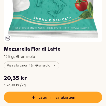
Mozzarella Fior di Latte
125 g, Granarolo
Visa alla varor från Granarolo
Styckpris: 162,80 kr /kg
20,35 kr
Nuvarande pris är: 20,35 kr
162,80 kr /kg
Lägg till i varukorgen