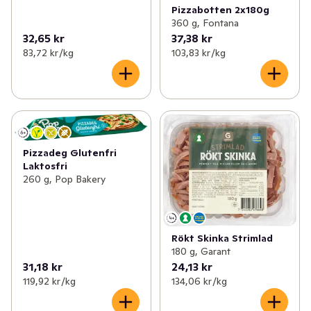
Pizzabotten 2x180g
360 g, Fontana
32,65 kr
37,38 kr
83,72 kr /kg
103,83 kr /kg
Pizzadeg Glutenfri
Laktosfri
260 g, Pop Bakery
Rökt Skinka Strimlad
180 g, Garant
31,18 kr
24,13 kr
119,92 kr /kg
134,06 kr /kg