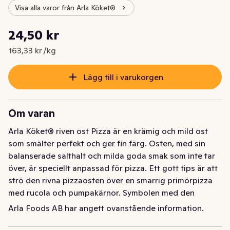
Visa alla varor från Arla Köket®
Styckpris: 163,33 kr /kg
24,50 kr
Nuvarande pris är: 24,50 kr
163,33 kr /kg
Lägg till i varukorgen
Om varan
Arla Köket® riven ost Pizza är en krämig och mild ost 
som smälter perfekt och ger fin färg. Osten, med sin 
balanserade salthalt och milda goda smak som inte tar 
över, är speciellt anpassad för pizza. Ett gott tips är att 
strö den rivna pizzaosten över en smarrig primörpizza 
med rucola och pumpakärnor. Symbolen med den 
blågula mjölkkannan garanterar 100 procent svensk 
Arla Foods AB har angett ovanstående information.
mjölk.