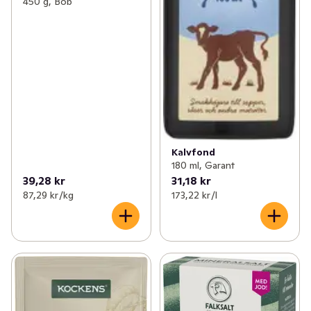
450 g, Bob
Kalvfond
180 ml, Garant
39,28 kr
31,18 kr
87,29 kr /kg
173,22 kr /l