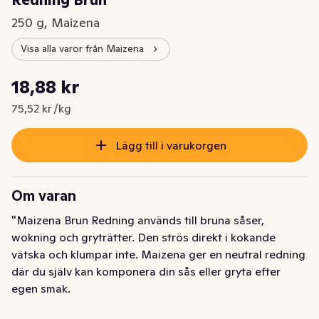
250 g, Maizena
Visa alla varor från Maizena
Styckpris: 75,52 kr /kg
18,88 kr
Nuvarande pris är: 18,88 kr
75,52 kr /kg
Lägg till i varukorgen
Om varan
"Maizena Brun Redning används till bruna såser, 
wokning och gryträtter. Den strös direkt i kokande 
vätska och klumpar inte. Maizena ger en neutral redning 
där du själv kan komponera din sås eller gryta efter 
egen smak.
