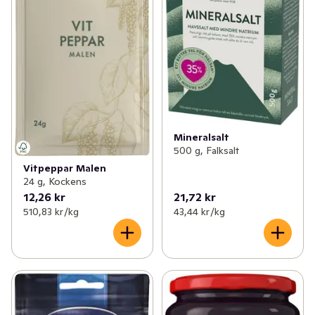
Mineralsalt
500 g, Falksalt
Vitpeppar Malen
24 g, Kockens
12,26 kr
21,72 kr
510,83 kr /kg
43,44 kr /kg