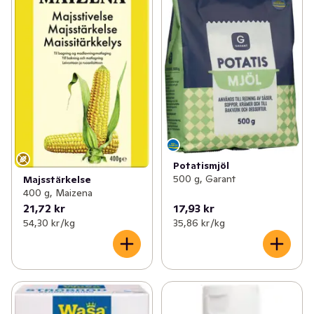
Pröva också Maizenas redning till ljusa såser och grytor. 
I vårt sortiment hittar du även Stärkelse och Pizza- och 
Pajmixer för enklare matlagning.
Potatismjöl
500 g, Garant
Majsstärkelse
400 g, Maizena
21,72 kr
17,93 kr
54,30 kr /kg
35,86 kr /kg