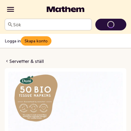
Sök
Logga in
Skapa konto
 3-lags 40x40cm FSC
Servetter & ställ