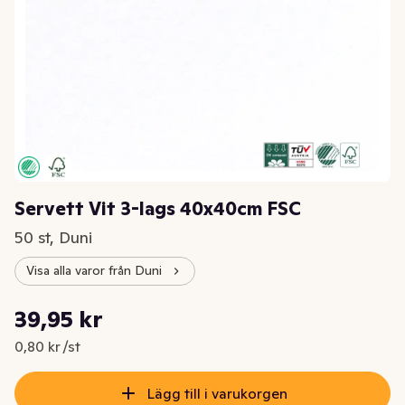
Servett Vit 3-lags 40x40cm FSC
50 st, Duni
Visa alla varor från Duni
Styckpris: 0,80 kr /st
39,95 kr
Nuvarande pris är: 39,95 kr
0,80 kr /st
Lägg till i varukorgen