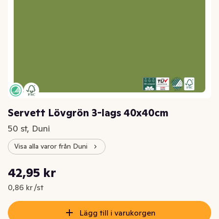
Servett Lövgrön 3-lags 40x40cm
50 st, Duni
Visa alla varor från Duni
Styckpris: 0,86 kr /st
42,95 kr
Nuvarande pris är: 42,95 kr
0,86 kr /st
Lägg till i varukorgen