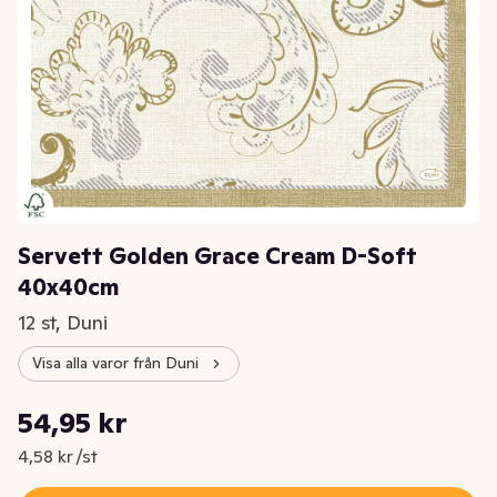
Servett Golden Grace Cream D-Soft
40x40cm
12 st, Duni
Visa alla varor från Duni
Styckpris: 4,58 kr /st
54,95 kr
Nuvarande pris är: 54,95 kr
4,58 kr /st