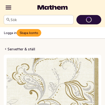
Sök
Logga in
Skapa konto
ace Cream D-Soft 40x40cm
Servetter & ställ