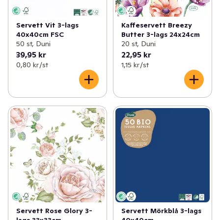
Servett Vit 3-lags
Kaffeservett Breezy
40x40cm FSC
Butter 3-lags 24x24cm
50 st, Duni
20 st, Duni
39,95 kr
22,95 kr
0,80 kr /st
1,15 kr /st
Servett Rose Glory 3-
Servett Mörkblå 3-lags
lags 33x33cm
40x40cm