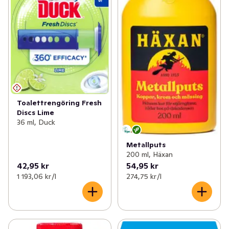
Toalettrengöring Fresh
Discs Lime
36 ml, Duck
Metallputs
200 ml, Häxan
42,95 kr
54,95 kr
1 193,06 kr /l
274,75 kr /l