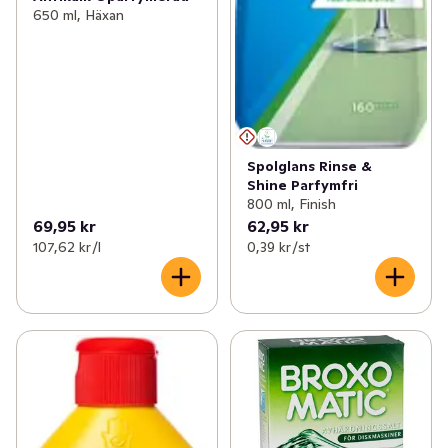
650 ml, Häxan
Spolglans Rinse &
Shine Parfymfri
800 ml, Finish
69,95 kr
62,95 kr
107,62 kr /l
0,39 kr /st