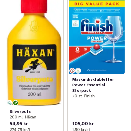
Maskindisktabletter
Power Essential
Storpack
70 st, Finish
Silverputs
200 ml, Häxan
54,95 kr
105,00 kr
274,75 kr /l
1,50 kr /st