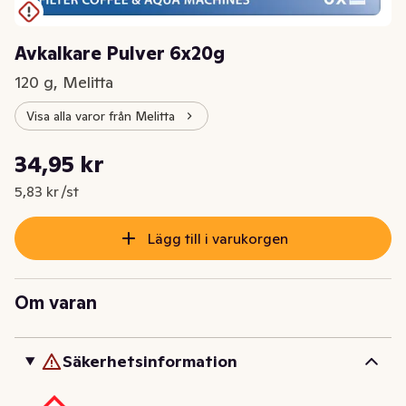
Avkalkare Pulver 6x20g
120 g, Melitta
Visa alla varor från Melitta
Styckpris: 5,83 kr /st
34,95 kr
Nuvarande pris är: 34,95 kr
5,83 kr /st
Lägg till i varukorgen
Om varan
Säkerhetsinformation