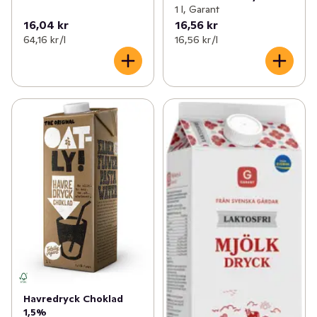
1 l, Garant
16,04 kr
16,56 kr
64,16 kr /l
16,56 kr /l
Havredryck Choklad
1,5%