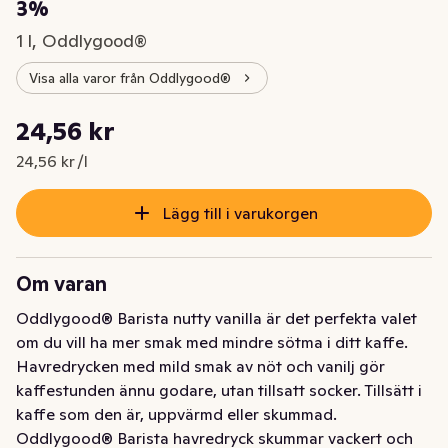
3%
1 l, Oddlygood®
Visa alla varor från Oddlygood®
Styckpris: 24,56 kr /l
24,56 kr
Nuvarande pris är: 24,56 kr
24,56 kr /l
Lägg till i varukorgen
Om varan
Oddlygood® Barista nutty vanilla är det perfekta valet 
om du vill ha mer smak med mindre sötma i ditt kaffe. 
Havredrycken med mild smak av nöt och vanilj gör 
kaffestunden ännu godare, utan tillsatt socker. Tillsätt i 
kaffe som den är, uppvärmd eller skummad. 
Oddlygood® Barista havredryck skummar vackert och 