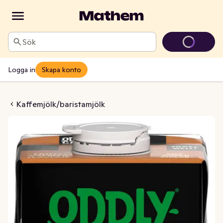
Sök
Logga in
Skapa konto
 Havredryck Glutenfri 3%
Kaffemjölk/baristamjölk