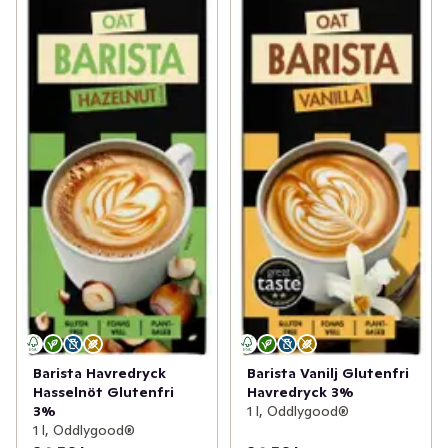
Barista Havredryck
Barista Vanilj Glutenfri
Hasselnöt Glutenfri
Havredryck 3%
3%
1 l, Oddlygood®
1 l, Oddlygood®