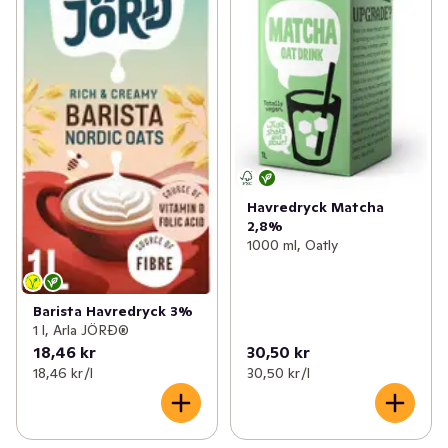
Havredryck Matcha
2,8%
1000 ml, Oatly
Barista Havredryck 3%
1 l, Arla JÖRĐ®
18,46 kr
30,50 kr
18,46 kr /l
30,50 kr /l