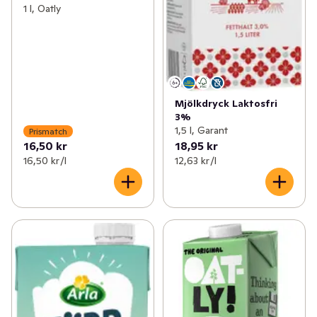
1 l, Oatly
Mjölkdryck Laktosfri
3%
1,5 l, Garant
Prismatch
16,50 kr
18,95 kr
16,50 kr /l
12,63 kr /l