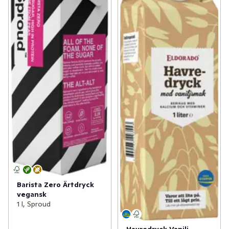
Barista Zero Ärtdryck
vegansk
1 l, Sproud
Havredryck Vanilj