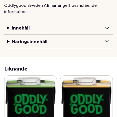
blandas perfekt med alla typer av kaffe. Testa den även 
Oddlygood Sweden AB har angett ovanstående
i iskaffe! Passar veganer och är glutenfri. Omskakas 
information.
före användning.
Innehåll
Näringsinnehåll
Liknande