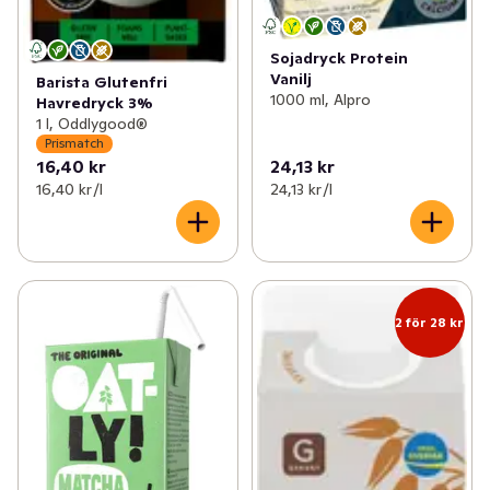
Sojadryck Protein
Vanilj
Barista Glutenfri
1000 ml, Alpro
Havredryck 3%
1 l, Oddlygood®
Prismatch
16,40 kr
24,13 kr
16,40 kr /l
24,13 kr /l
2 för 28 kr