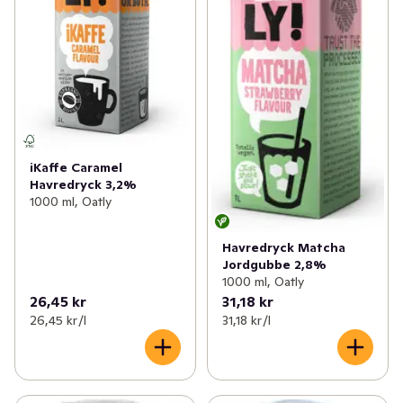
iKaffe Caramel
Havredryck 3,2%
1000 ml, Oatly
Havredryck Matcha
Jordgubbe 2,8%
1000 ml, Oatly
26,45 kr
31,18 kr
26,45 kr /l
31,18 kr /l