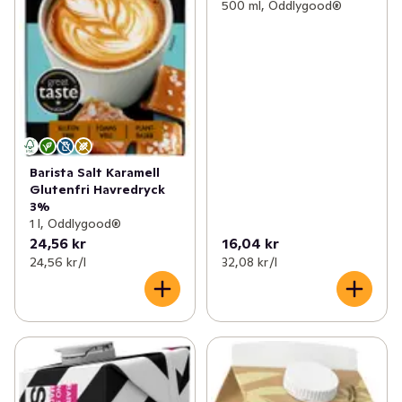
500 ml, Oddlygood®
Barista Salt Karamell
Glutenfri Havredryck
3%
1 l, Oddlygood®
24,56 kr
16,04 kr
24,56 kr /l
32,08 kr /l