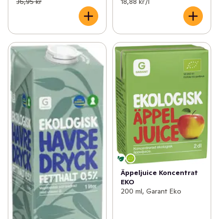
36,95 kr
18,88 kr /l
Äppeljuice Koncentrat
EKO
200 ml, Garant Eko