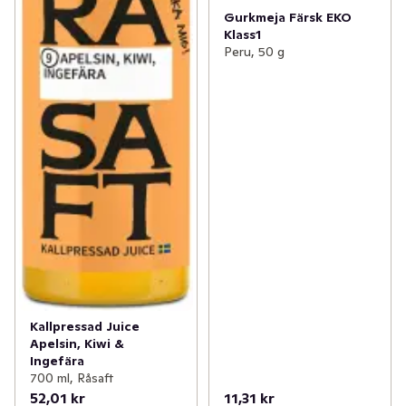
Gurkmeja Färsk EKO
Klass1
Peru, 50 g
Kallpressad Juice
Apelsin, Kiwi &
Ingefära
700 ml, Råsaft
52,01 kr
11,31 kr