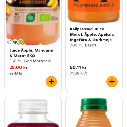
Kallpressad Juice
Morot, Äpple, Apelsin,
Ingefära & Gurkmeja
700 ml, Råsaft
Juice Äpple, Mandarin
& Morot EKO
850 ml, God Morgon®
28,00 kr
50,11 kr
32,13 kr
71,59 kr /l