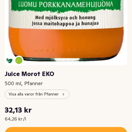
Juice Morot EKO
500 ml, Pfanner
Visa alla varor från Pfanner
Styckpris: 64,26 kr /l
32,13 kr
Nuvarande pris är: 32,13 kr
64,26 kr /l