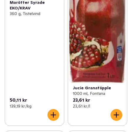
Morötter Syrade
EKO/KRAV
360 g, Tistelvind
Jucie Granatäpple
1000 ml, Fontana
50,11 kr
23,61 kr
139,19 kr /kg
23,61 kr /l