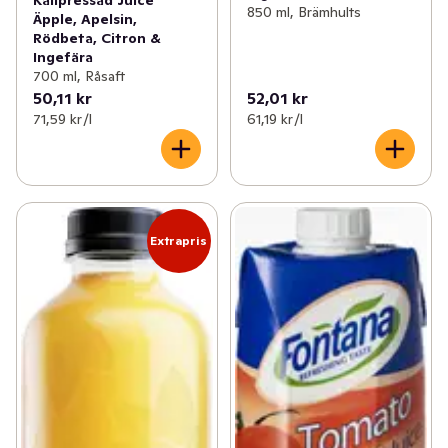
Kallpressad Juice
850 ml, Brämhults
Äpple, Apelsin,
Rödbeta, Citron &
Ingefära
700 ml, Råsaft
50,11 kr
52,01 kr
71,59 kr /l
61,19 kr /l
Extrapris