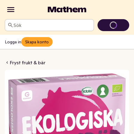
Sök
Logga in
Skapa konto
EKO/KRAV Fryst
Fryst frukt & bär