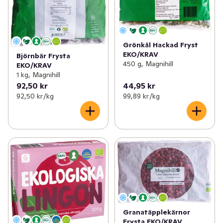
Grönkål Hackad Fryst
EKO/KRAV
Björnbär Frysta
450 g, Magnihill
EKO/KRAV
1 kg, Magnihill
92,50 kr
44,95 kr
92,50 kr /kg
99,89 kr /kg
Granatäpplekärnor
Frysta EKO/KRAV