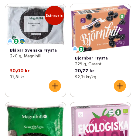
Extrapris
Blåbär Svenska Frysta
270 g, Magnihill
Björnbär Frysta
225 g, Garant
30,00 kr
20,77 kr
37,81 kr
92,31 kr /kg