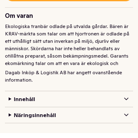
Om varan
Ekologiska tranbär odlade på utvalda gårdar. Bären är 
KRAV-märkta som talar om att hjortronen är odlade på 
ett uthålligt sätt utan inverkan på miljö, djurliv eller 
människor. Skördarna har inte heller behandlats av 
otillåtna preparat, såsom bekämpningsmedel. Garants 
ekomärkning talar om att en vara är ekologisk och 
ibland även KRAV-märkt. Vårt sortiment fylls hela tiden 
Dagab Inköp & Logistik AB har angett ovanstående
på med fler EKO-varor.
information.
Djupfrysta ekologiska tranbär. Plockade i skog och 
mark. 225 gram.
Innehåll
Näringsinnehåll