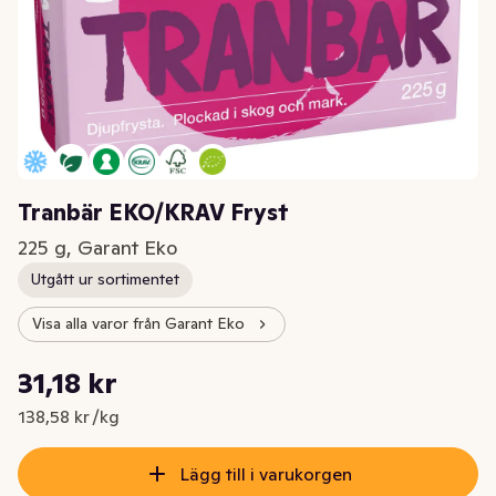
Tranbär EKO/KRAV Fryst
225 g, Garant Eko
Utgått ur sortimentet
Visa alla varor från Garant Eko
Styckpris: 138,58 kr /kg
31,18 kr
Nuvarande pris är: 31,18 kr
138,58 kr /kg
Lägg till i varukorgen