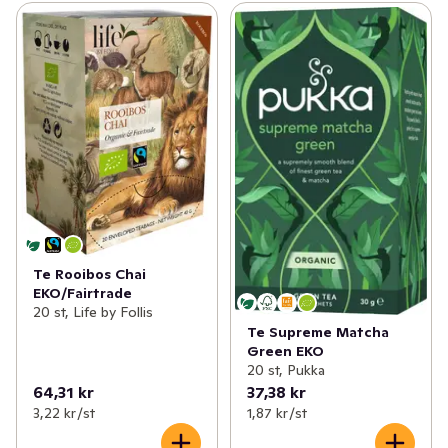
Te Rooibos Chai
EKO/Fairtrade
20 st, Life by Follis
Te Supreme Matcha
Green EKO
20 st, Pukka
64,31 kr
37,38 kr
3,22 kr /st
1,87 kr /st