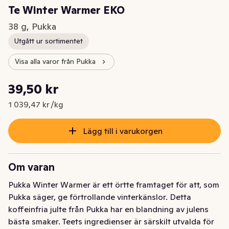
Te Winter Warmer EKO
38 g, Pukka
Utgått ur sortimentet
Visa alla varor från Pukka
Styckpris: 1 039,47 kr /kg
39,50 kr
Nuvarande pris är: 39,50 kr
1 039,47 kr /kg
Lägg till i varukorgen
Om varan
Pukka Winter Warmer är ett örtte framtaget för att, som 
Pukka säger, ge förtrollande vinterkänslor. Detta 
koffeinfria julte från Pukka har en blandning av julens 
bästa smaker. Teets ingredienser är särskilt utvalda för 