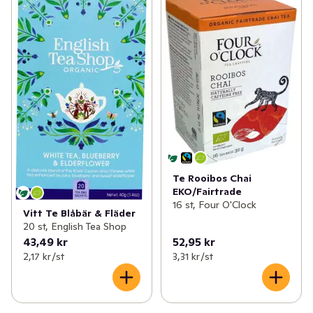
Te Rooibos Chai
EKO/Fairtrade
16 st, Four O'Clock
Vitt Te Blåbär & Fläder
20 st, English Tea Shop
43,49 kr
52,95 kr
2,17 kr /st
3,31 kr /st