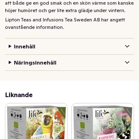
att både ge en god smak och en skön värme som kanske 
höjer humöret och ger lite extra glädje under vintern. 
Winter Warmer är ett Limited edition-te från Pukka att 
Lipton Teas and Infusions Tea Sweden AB har angett
njuta av under kalla vinterdagar. 100 % etiskt utvalda 
ovanstående information.
och ekologiska ingredienser, FairWild & Fair for Life. 
Naturligt koffeinfritt.
Innehåll
Näringsinnehåll
Liknande