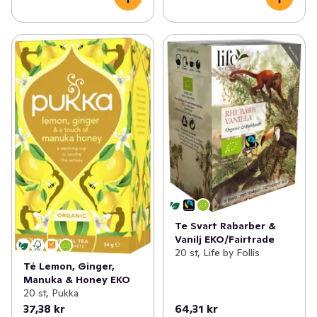
Te Svart Rabarber &
Vanilj EKO/Fairtrade
20 st, Life by Follis
Té Lemon, Ginger,
Manuka & Honey EKO
20 st, Pukka
37,38 kr
64,31 kr