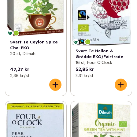
Svart Te Ceylon Spice
Chai EKO
Svart Te Hallon &
20 st, Dilmah
Grädde EKO/Fairtrade
16 st, Four O'Clock
47,27 kr
52,95 kr
2,36 kr /st
3,31 kr /st