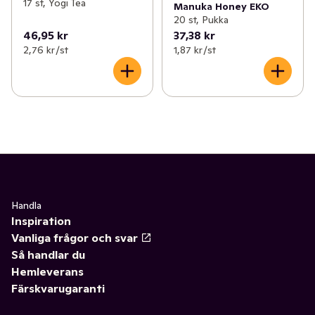
17 st, Yogi Tea
Manuka Honey EKO
20 st, Pukka
46,95 kr
37,38 kr
2,76 kr /st
1,87 kr /st
Handla
Inspiration
Vanliga frågor och svar
Så handlar du
Hemleverans
Färskvarugaranti