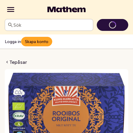
Sök
Logga in
Skapa konto
s KRAV/Fairtrade
Tepåsar