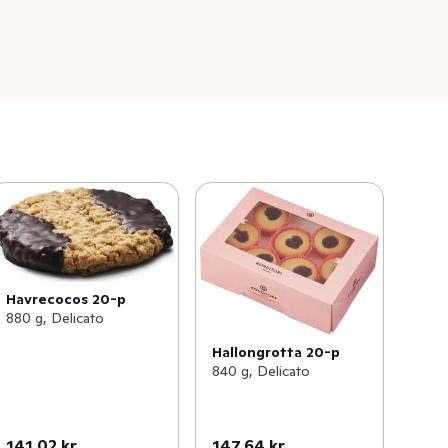
Havrecocos 20-p
880 g, Delicato
Hallongrotta 20-p
840 g, Delicato
141,02 kr
147,64 kr