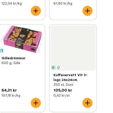
122,04 kr /kg
97,80 kr /kg
Gilledrömmar
600 g, Gille
Kaffeservett Vit 3-
lags 24x24cm
250 st, Duni
64,31 kr
105,00 kr
107,18 kr /kg
0,42 kr /st