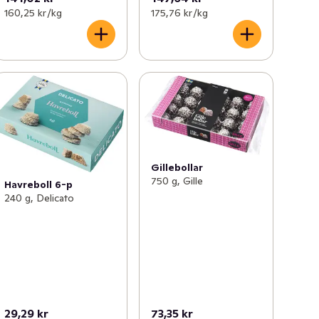
160,25 kr /kg
175,76 kr /kg
Gillebollar
750 g, Gille
Havreboll 6-p
240 g, Delicato
29,29 kr
73,35 kr