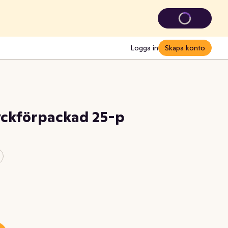
Logga in
Skapa konto
tyckförpackad 25-p