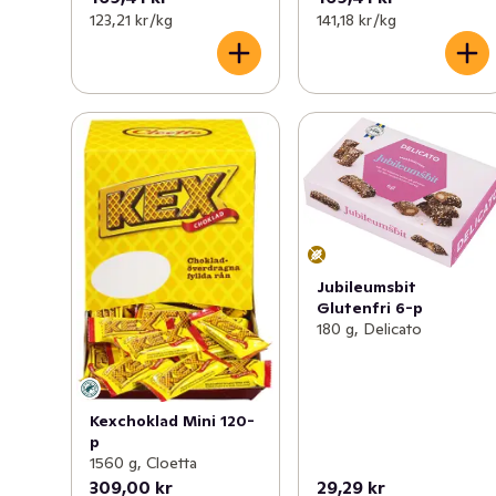
123,21 kr /kg
141,18 kr /kg
Jubileumsbit
Glutenfri 6-p
180 g, Delicato
Kexchoklad Mini 120-
p
1560 g, Cloetta
309,00 kr
29,29 kr