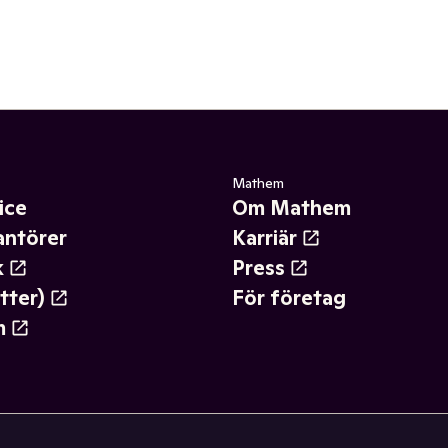
Mathem
ice
Om Mathem
antörer
Karriär
k
Press
tter)
För företag
m