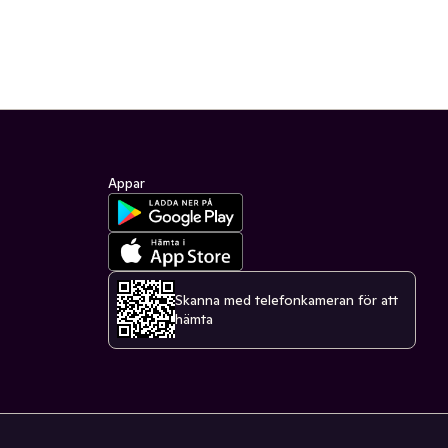
Appar
Skanna med telefonkameran för att
hämta