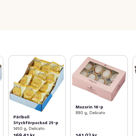
Mazarin 16-p
880 g, Delicato
Pärlboll
Styckförpackad 25-p
1450 g, Delicato
169,41 kr
141,02 kr