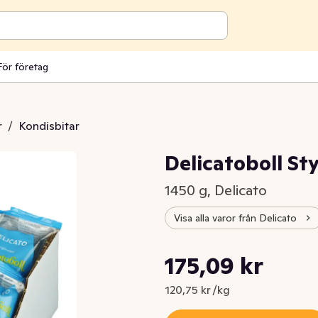
För företag
r
/
Kondisbitar
Delicatoboll S
1450 g, Delicato
Visa alla varor från Delicato
Styckpris: 120,75 kr /kg
175,09 kr
Nuvarande pris är: 175,09 kr
120,75 kr /kg