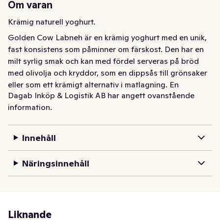
Om varan
Krämig naturell yoghurt.
Golden Cow Labneh är en krämig yoghurt med en unik, 
fast konsistens som påminner om färskost. Den har en 
milt syrlig smak och kan med fördel serveras på bröd 
med olivolja och kryddor, som en dippsås till grönsaker 
eller som ett krämigt alternativ i matlagning. En 
Dagab Inköp & Logistik AB har angett ovanstående
mångsidig produkt som passar både till frukost, på 
information.
mezebordet och i din vardagsmatlagning.
Innehåll
Näringsinnehåll
Liknande