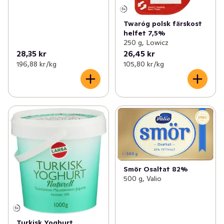
Twaróg polsk färskost
helfet 7,5%
250 g, Lowicz
28,35 kr
26,45 kr
196,88 kr /kg
105,80 kr /kg
Smör Osaltat 82%
500 g, Valio
Turkisk Yoghurt