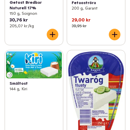
Getost Bredbar
Fetaoströra
Naturell 17%
200 g, Garant
150 g, Soignon
30,76 kr
29,00 kr
205,07 kr /kg
39,95 kr
Smältost
144 g, Kiri