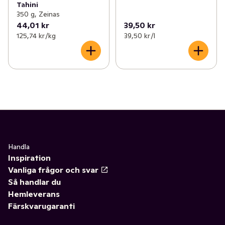
Tahini
350 g, Zeinas
44,01 kr
39,50 kr
125,74 kr /kg
39,50 kr /l
Handla
Inspiration
Vanliga frågor och svar
Så handlar du
Hemleverans
Färskvarugaranti