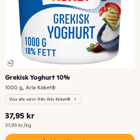
Grekisk Yoghurt 10%
1000 g, Arla Köket®
Visa alla varor från Arla Köket®
Styckpris: 37,95 kr /kg
37,95 kr
Nuvarande pris är: 37,95 kr
37,95 kr /kg