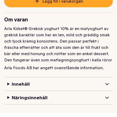
Lägg till i varukorgen
Om varan
Arla Köket® Grekisk yoghurt 10% är en matyoghurt av 
grekisk karaktär som har en len, mild och gräddig smak 
och tjock krämig konsistens. Den passar perfekt i 
fräscha efterrätter och att äta som den är till frukt och 
bär eller med honung och nötter som en enkel dessert. 
Den fungerar även som matlagningsyoghurt i kalla röror 
och såser, gärna i kombination med någon syrlig 
Arla Foods AB har angett ovanstående information.
smaksättning som lime eller citron. Symbolen med den 
blågula gräddkannan garanterar 100 procent svensk 
Innehåll
grädde.
Arla Köket® Grekisk yoghurt 10% är en matyoghurt av 
Näringsinnehåll
grekisk karaktär som har en len, mild och gräddig smak 
och tjock krämig konsistens. Den passar perfekt i 
fräscha efterrätter och att äta som den är till frukt och 