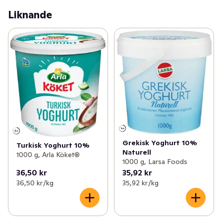
bär eller med honung och nötter som en enkel dessert. 
Liknande
Den fungerar även som matlagningsyoghurt i kalla röror 
och såser, gärna i kombination med någon syrlig 
smaksättning som lime eller citron. Symbolen med den 
blågula mjölkkannan garanterar 100 procent svensk 
grädde.
Grekisk Yoghurt 10%
Turkisk Yoghurt 10%
Naturell
1000 g, Arla Köket®
1000 g, Larsa Foods
36,50 kr
35,92 kr
36,50 kr /kg
35,92 kr /kg