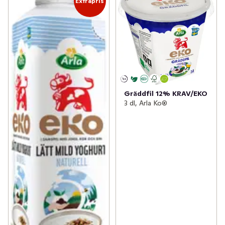
Extrapris
Gräddfil 12% KRAV/EKO
3 dl, Arla Ko®