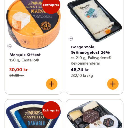
Extrapris
Gorgonzola
Grönmögelost 26%
Marquis Kittost
ca 210 g, Falbygdens®
150 g, Castello®
Rekommenderar
30,00 kr
48,74 kr
35,95 kr
232,10 kr /kg
Extrapris