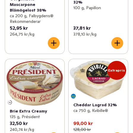
32%
Mascarpone
100 g, Papillon
Blåmögelost 38%
ca 200 g, Falbygdens®
Rekommenderar
52,95 kr
37,81 kr
264,75 kr /kg
378,10 kr /kg
Extrapris
Cheddar Lagrad 32%
ca 750 g, Kvibille®
Brie Extra Creamy
135 g, Président
32,50 kr
99,00 kr
240,74 kr /kg
128,00 kr