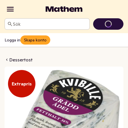
Sök
Logga in
Skapa konto
dd Blåmögelost 36%
Dessertost
Extrapris