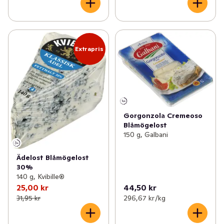
Extrapris
Gorgonzola Cremeoso
Blåmögelost
150 g, Galbani
Ädelost Blåmögelost
30%
140 g, Kvibille®
25,00 kr
44,50 kr
31,95 kr
296,67 kr /kg