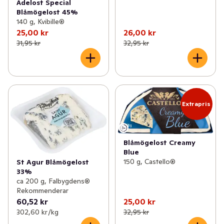
Ädelost Special
Blåmögelost 45%
140 g, Kvibille®
25,00 kr
26,00 kr
31,95 kr
32,95 kr
Extrapris
Blåmögelost Creamy
Blue
150 g, Castello®
St Agur Blåmögelost
33%
ca 200 g, Falbygdens®
Rekommenderar
60,52 kr
25,00 kr
302,60 kr /kg
32,95 kr