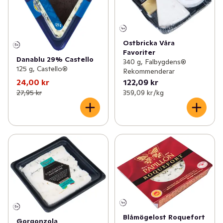
Ostbricka Våra
Favoriter
Danablu 29% Castello
340 g, Falbygdens®
125 g, Castello®
Rekommenderar
24,00 kr
122,09 kr
27,95 kr
359,09 kr /kg
Blåmögelost Roquefort
Gorgonzola