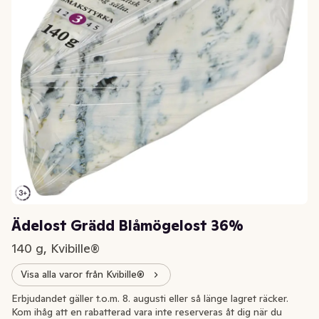
Ädelost Grädd Blåmögelost 36%
140 g, Kvibille®
Visa alla varor från Kvibille®
Extrapris
Erbjudandet gäller t.o.m. 8. augusti eller så länge lagret räcker.
Kom ihåg att en rabatterad vara inte reserveras åt dig när du