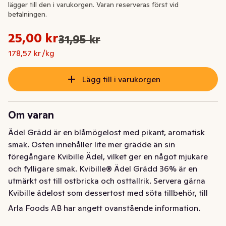
lägger till den i varukorgen. Varan reserveras först vid
betalningen.
Styckpris: 178,57 kr /kg
25,00 kr
31,95 kr
Ursprungspriset var: 31,95 kr
Nuvarande pris är: 25,00 kr
178,57 kr /kg
Lägg till i varukorgen
Om varan
Ädel Grädd är en blåmögelost med pikant, aromatisk 
smak. Osten innehåller lite mer grädde än sin 
föregångare Kvibille Ädel, vilket ger en något mjukare 
och fylligare smak. Kvibille® Ädel Grädd 36% är en 
utmärkt ost till ostbricka och osttallrik. Servera gärna 
Kvibille ädelost som dessertost med söta tillbehör, till 
exempel mogna päron, marmelader och chutneys. Osten 
Arla Foods AB har angett ovanstående information.
går även utmärkt att använda i varm och kall 