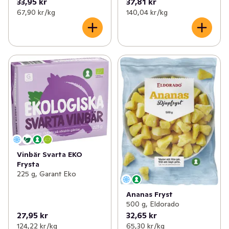
33,95 kr
37,81 kr
67,90 kr /kg
140,04 kr /kg
Vinbär Svarta EKO
Frysta
225 g, Garant Eko
Ananas Fryst
500 g, Eldorado
27,95 kr
32,65 kr
124,22 kr /kg
65,30 kr /kg