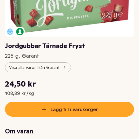
Jordgubbar Tärnade Fryst
225 g, Garant
Visa alla varor från Garant
Styckpris: 108,89 kr /kg
24,50 kr
Nuvarande pris är: 24,50 kr
108,89 kr /kg
Lägg till i varukorgen
Om varan