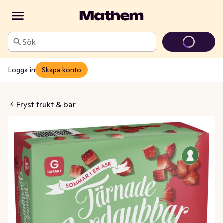
Sök
Logga in
Skapa konto
r Tärnade Fryst
Fryst frukt & bär