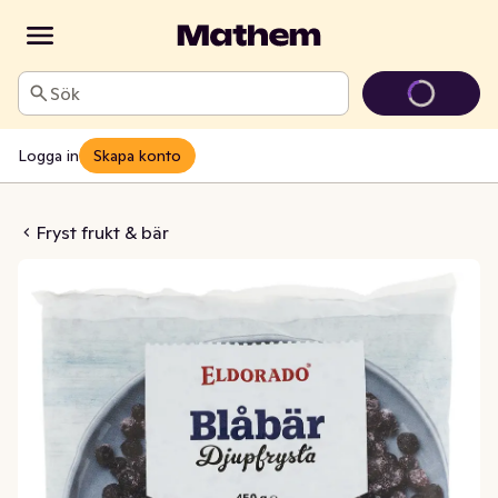
Sök
Logga in
Skapa konto
bär Frysta
Fryst frukt & bär