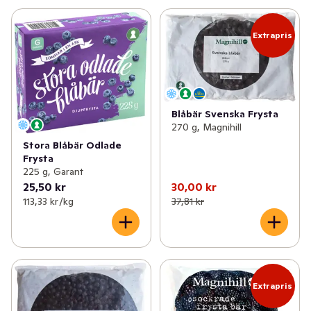
Extrapris
Blåbär Svenska Frysta
270 g, Magnihill
Stora Blåbär Odlade
Frysta
225 g, Garant
25,50 kr
30,00 kr
113,33 kr /kg
37,81 kr
Extrapris