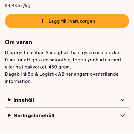
Nuvarande pris är: 37,95 kr
84,33 kr /kg
Lägg till i varukorgen
Om varan
Djupfrysta blåbär. Smidigt att ha i frysen och plocka 
fram för att göra en smoothie, toppa yoghurten med 
eller ha i bakverket. 450 gram.
Dagab Inköp & Logistik AB har angett ovanstående
information.
Innehåll
Näringsinnehåll