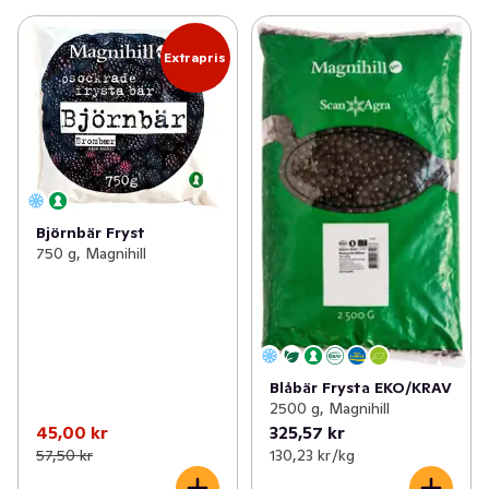
Extrapris
Björnbär Fryst
750 g, Magnihill
Blåbär Frysta EKO/KRAV
2500 g, Magnihill
45,00 kr
325,57 kr
57,50 kr
130,23 kr /kg