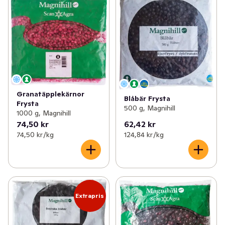
Granatäpplekärnor
Blåbär Frysta
Frysta
500 g, Magnihill
1000 g, Magnihill
74,50 kr
62,42 kr
74,50 kr /kg
124,84 kr /kg
Extrapris