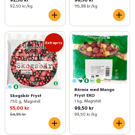
92,50 kr /kg
115,88 kr /kg
Extrapris
Bärmix med Mango
Fryst EKO
Skogsbär Fryst
1 kg, Magnihill
750 g, Magnihill
55,00 kr
99,50 kr
64,95 kr
99,50 kr /kg