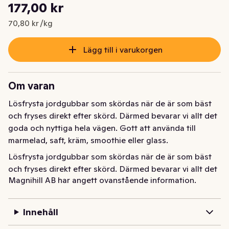
Styckpris: 70,80 kr /kg
177,00 kr
Nuvarande pris är: 177,00 kr
70,80 kr /kg
Lägg till i varukorgen
Om varan
Lösfrysta jordgubbar som skördas när de är som bäst 
och fryses direkt efter skörd. Därmed bevarar vi allt det 
goda och nyttiga hela vägen. Gott att använda till 
marmelad, saft, kräm, smoothie eller glass.
Lösfrysta jordgubbar som skördas när de är som bäst 
och fryses direkt efter skörd. Därmed bevarar vi allt det 
Magnihill AB har angett ovanstående information.
goda och nyttiga hela vägen. Gott att använda till 
marmelad, saft, kräm, smoothie eller glass.
Innehåll