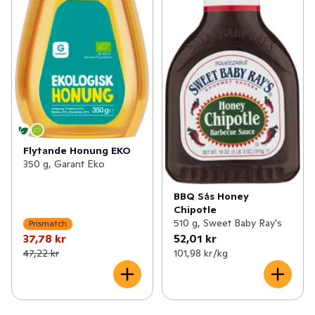
Flytande Honung EKO
350 g, Garant Eko
BBQ Sås Honey
Chipotle
510 g, Sweet Baby Ray's
Prismatch
37,78 kr
52,01 kr
47,22 kr
101,98 kr /kg