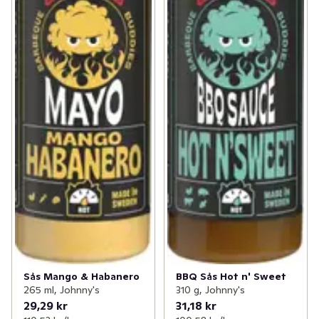
Sås Mango & Habanero
BBQ Sås Hot n' Sweet
265 ml, Johnny's
310 g, Johnny's
29,29 kr
31,18 kr