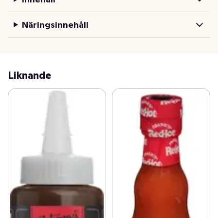
passar också över ostbrickan eller på glass för en 
spännande mix av sött och starkt. Prova den i 
Näringsinnehåll
kycklingrätter, cocktails eller sallader för att få till en 
riktigt kul twist. 

För restauranger är Tony's Hot Honey ett enkelt sätt att 
ge menyer ett lyft. Använd den i köket som en ny 
Liknande
smaksättare eller ställ den direkt på borden så att 
gästerna kan experimentera själva. För hotell kan den bli 
ett roligt tillskott till frukostbuffén – perfekt till 
pannkakor, våfflor eller yoghurt.

Tony's Hot Honey är ett enkelt sätt att få fram stora 
smaker. Testa själv och upptäck hur den kan lyfta dina 
rätter.