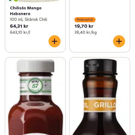
Chilisås Mango
Habanero
100 ml, Skånsk Chili
Prismatch
64,31 kr
19,70 kr
643,10 kr /l
39,40 kr /kg