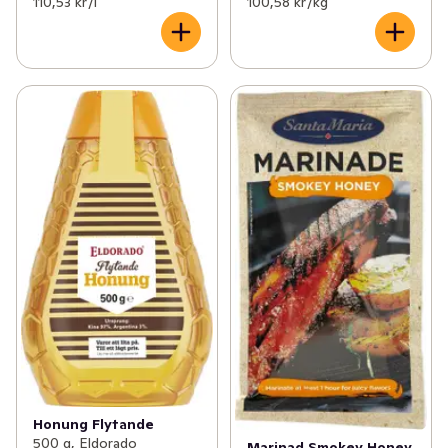
110,53 kr /l
100,58 kr /kg
Honung Flytande
500 g, Eldorado
Marinad Smokey Honey