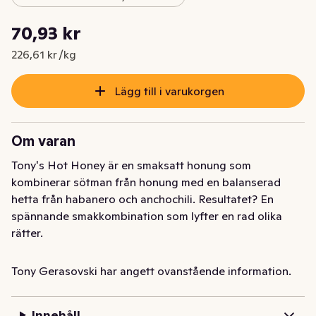
Styckpris: 226,61 kr /kg
70,93 kr
Nuvarande pris är: 70,93 kr
226,61 kr /kg
Lägg till i varukorgen
Om varan
Tony's Hot Honey är en smaksatt honung som 
kombinerar sötman från honung med en balanserad 
hetta från habanero och anchochili. Resultatet? En 
spännande smakkombination som lyfter en rad olika 
rätter.

Det som gör Tony's Hot Honey så unik är dess 
Tony Gerasovski har angett ovanstående information.
mångsidighet. Du kan ringla den över pizza, BBQ eller 
friterade rätter för att ge dem ett extra sting. Den 
Innehåll