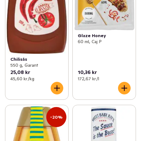
Glaze Honey
60 ml, Caj P
Chilisås
550 g, Garant
25,08 kr
10,36 kr
45,60 kr /kg
172,67 kr /l
-20%