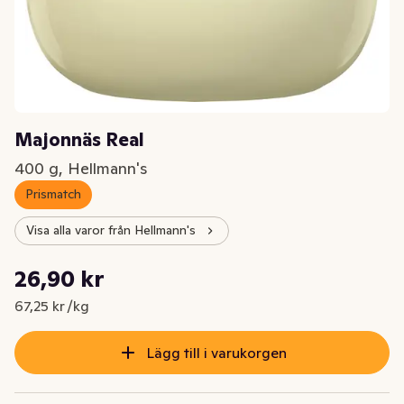
Majonnäs Real
400 g, Hellmann's
Prismatch
Visa alla varor från Hellmann's
Styckpris: 67,25 kr /kg
26,90 kr
Nuvarande pris är: 26,90 kr
67,25 kr /kg
Lägg till i varukorgen