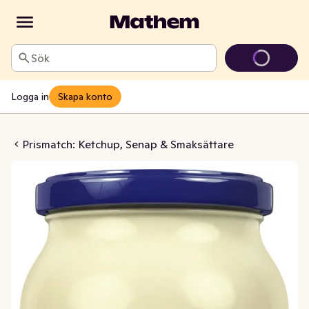
Sök
Logga in
Skapa konto
onnäs Real
Prismatch: Ketchup, Senap & Smaksättare