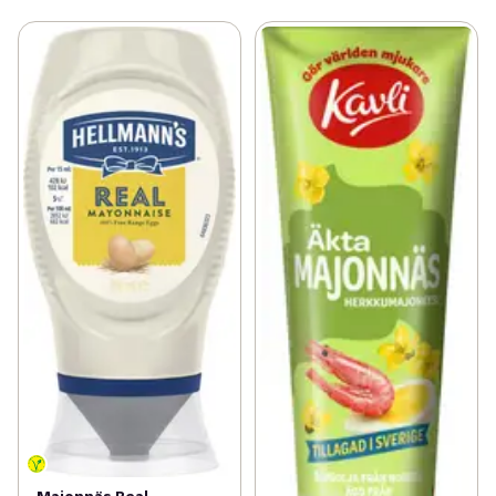
för högkvalitativa produter. Idag forsätter Hellmann’s 
att tillverka produkter med hållbara ingredienser av 
kvalitet. Inte bara för att vi tycker att det förbättrar våra 
produkter, utan också för att det är rätt sak att göra. 
Med vår gedigna kunskap inom god, enkel och ärlig mat 
med fokus att bidra till en hållbar omgivning skapar vi 
mat att njuta av, idag och föralltid. Vi hjälper människor 
att njuta av det enkla nöjet av god, ärlig och hållbar mat 
utan bekymmer eller slöseri. För alla matälskare, njut av 
utsökt mat medHellmann's Majonnäs Real.
Hellmann's Real Mayonnaise – den klassiska 
amerikanska majonnäsen gjord på ägg från frigående 
höns. De ger tillsammans med ingredienser som 
rapsolja, ättika och citron den krämiga konsistensen och 
goda smaken. 

Världens mest sålda majonnäs ger det lilla extra i såser 
och dressingar, till hamburgaren, räkmackan, eller 
använd som tillbehör i matlagning och bakning! 
Majonnäs Real