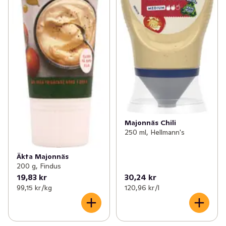
tycker att det förbättrar våra produkter, utan också för 
att det är rätt sak att göra. Med vår gedigna kunskap 
inom god, enkel och ärlig mat med fokus att bidra till en 
hållbar omgivning skapar vi mat att njuta av, i dag och 
för alltid. 

Vi hjälper människor att njuta av det enkla nöjet av god, 
ärlig och hållbar mat utan bekymmer eller slöseri. För 
alla matälskare, njut av utsökt mat med Hellmann's Real 
Mayonnaise.
Majonnäs Chili
250 ml, Hellmann's
Äkta Majonnäs
200 g, Findus
19,83 kr
30,24 kr
99,15 kr /kg
120,96 kr /l