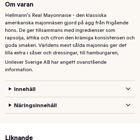
Om varan
Hellmann's Real Mayonnaise - den klassiska 
amerikanska majonnäsen gjord på ägg från frigående 
höns. De ger tillsammans med ingredienser som 
rapsolja, ättika och citron den krämiga konsistensen och 
goda smaken. Världens mest sålda majonnäs ger det 
lilla extra i såser och dressingar, till hamburgaren, 
räkmackan, och också till bakning. Hellmann’s Real har 
Unilever Sverige AB har angett ovanstående
dessutom ett högt innehåll av både omega-3 och 
information.
omättat fett, som det är bra om vi äter mer av enligt de 
svenska kostråden. Här i den ikoniska glasburken på 
Innehåll
400g. Prova gärna våra andra smaker, Hellmann's 
Majonnäs Chili eller Hellmann's Vegan Aioli. För över 
Näringsinnehåll
100 år sedan skapades Hellmann’s Mayonnaise i en deli 
i New York. Skaparen, Richard Hellmann, markerade 
sina bästa produkter genom att binda ett blått band 
runt dem. Dessa blå band finns fortfarande kvar på vår 
etikett idag och de belyser vårt ständiga engagemang 
Liknande