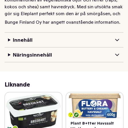
kokos och shea) samt havredryck. Med sin utsökta smak 
gör sig Eleplant perfekt som den är på smörgåsen, och 
förhöjer också smakerna i både matlagning och 
Bunge Finland Oy har angett ovanstående information.
bakning. Utan mjölk! Utan laktos! Utan palmolja! Utan 
gluten!
Innehåll
Näringsinnehåll
Liknande
Plant B+tter Havssalt