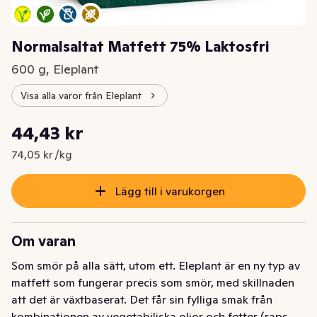
Normalsaltat Matfett 75% Laktosfri
600 g, Eleplant
Visa alla varor från Eleplant
Styckpris: 74,05 kr /kg
44,43 kr
Nuvarande pris är: 44,43 kr
74,05 kr /kg
Lägg till i varukorgen
Om varan
Som smör på alla sätt, utom ett. Eleplant är en ny typ av 
matfett som fungerar precis som smör, med skillnaden 
att det är växtbaserat. Det får sin fylliga smak från 
kombinationen av vegetabiliska oljor och fetter (raps, 