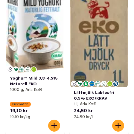
Yoghurt Mild 3,8-4,5%
Naturell EKO
1000 g, Arla Ko®
Lättmjölk Laktosfri
0,5% EKO/KRAV
1 l, Arla Ko®
Prismatch
19,10 kr
24,50 kr
19,10 kr /kg
24,50 kr /l