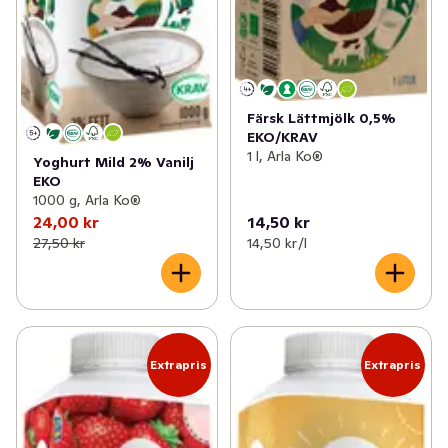
Färsk Lättmjölk 0,5%
EKO/KRAV
1 l, Arla Ko®
Yoghurt Mild 2% Vanilj
EKO
1000 g, Arla Ko®
24,00 kr
14,50 kr
27,50 kr
14,50 kr /l
Extrapris
Extrapris