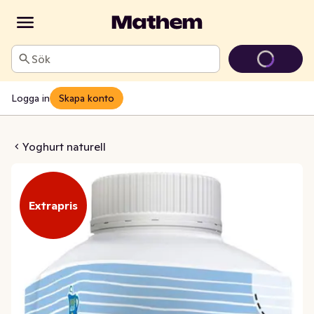
Sök
Logga in
Skapa konto
ild 0,5% Naturell EKO
Yoghurt naturell
Extrapris