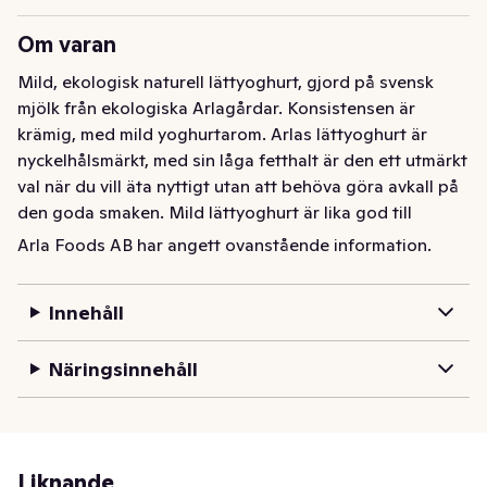
Om varan
Mild, ekologisk naturell lättyoghurt, gjord på svensk 
mjölk från ekologiska Arlagårdar. Konsistensen är 
krämig, med mild yoghurtarom. Arlas lättyoghurt är 
nyckelhålsmärkt, med sin låga fetthalt är den ett utmärkt 
val när du vill äta nyttigt utan att behöva göra avkall på 
den goda smaken. Mild lättyoghurt är lika god till 
frukost som mellanmål och passar fint med müsli, 
Arla Foods AB har angett ovanstående information.
flingor, frukt och bär. Varumärket Arla Ko® garanterar 
att produkten är gjord på 100 procent svensk mjölk. 
Innehåll
Samma goda yoghurt – nu i ny smart förpackning. 
Skruvkorken och toppen sorteras som plast och 
Näringsinnehåll
kartongen som papper.
Mild, ekologisk naturell lättyoghurt, gjord på svensk 
mjölk från ekologiska Arlagårdar. Konsistensen är 
krämig, med mild yoghurtarom. Arlas lättyoghurt är 
Liknande
nyckelhålsmärkt, med sin låga fetthalt är den ett utmärkt 