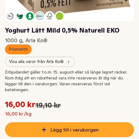
Yoghurt Lätt Mild 0,5% Naturell EKO
1000 g, Arla Ko®
Prismatch
Visa alla varor från Arla Ko®
Extrapris
Erbjudandet gäller t.o.m. 15. augusti eller så länge lagret räcker.
Kom ihåg att en rabatterad vara inte reserveras åt dig när du
lägger till den i varukorgen. Varan reserveras först vid
betalningen.
Styckpris: 16,00 kr /kg
16,00 kr
19,10 kr
Ursprungspriset var: 19,10 kr
Nuvarande pris är: 16,00 kr
16,00 kr /kg
Lägg till i varukorgen