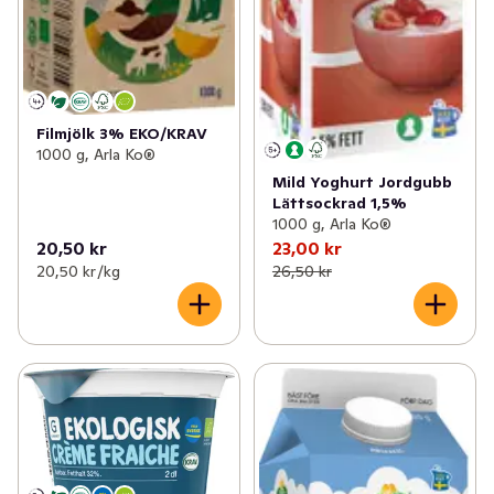
Filmjölk 3% EKO/KRAV
1000 g, Arla Ko®
Mild Yoghurt Jordgubb
Lättsockrad 1,5%
1000 g, Arla Ko®
20,50 kr
23,00 kr
20,50 kr /kg
26,50 kr