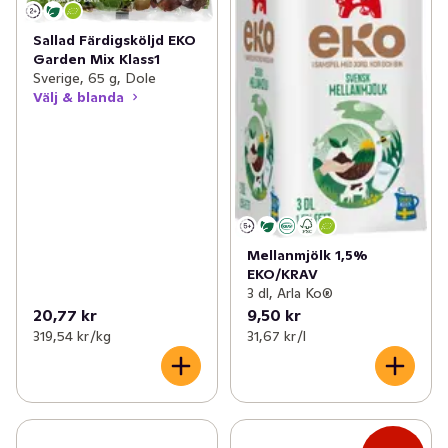
Sallad Färdigsköljd EKO
Garden Mix Klass1
Sverige, 65 g, Dole
Välj & blanda
Mellanmjölk 1,5%
EKO/KRAV
3 dl, Arla Ko®
20,77 kr
9,50 kr
319,54 kr /kg
31,67 kr /l