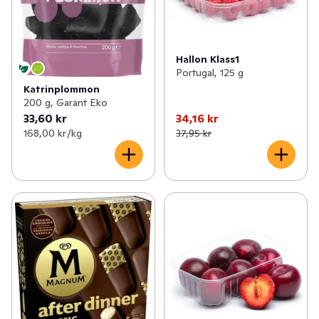
Hallon Klass1
Portugal, 125 g
Katrinplommon
200 g, Garant Eko
33,60 kr
34,16 kr
168,00 kr /kg
37,95 kr