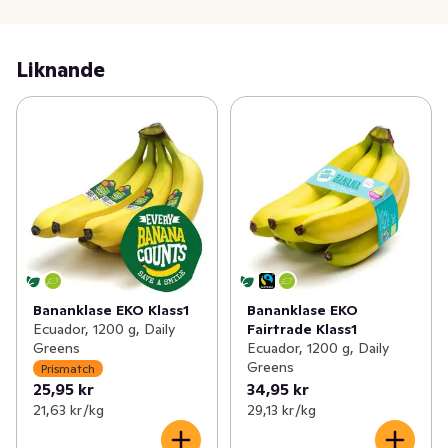
Bananerna kan variera i färg, från gröna till gula

Liknande
Är bananer världens bästa mellanmål? Våra ekologiska 
bananer är fyllda av mineraler och vitaminer. De är fria 
från bekämpningsmedel och gifter och du bidrar till en 
bättre miljö där bananen produceras.

Recepttips: bananbröd!
Banan eko klass1
Bananklase EKO Klass1
Bananklase EKO
Ecuador, 1200 g, Daily
Fairtrade Klass1
Greens
Ecuador, 1200 g, Daily
Greens
Prismatch
25,95 kr
34,95 kr
21,63 kr /kg
29,13 kr /kg