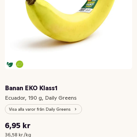
Banan EKO Klass1
Ecuador, 190 g, Daily Greens
Visa alla varor från Daily Greens
Styckpris: 36,58 kr /kg
6,95 kr
Nuvarande pris är: 6,95 kr
36,58 kr /kg