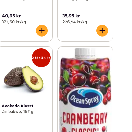
40,95 kr
35,95 kr
327,60 kr /kg
276,54 kr /kg
2 för 34 kr
Avokado Klass1
Zimbabwe, 167 g