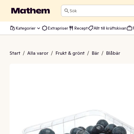
Sök
Kategorier
Extrapriser
Recept
Allt till kräftskivan
åbär Klass1
Start
/
Alla varor
/
Frukt & grönt
/
Bär
/
Blåbär