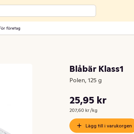
För företag
Blåbär Klass1
Polen, 125 g
Styckpris: 207,60 kr /kg
25,95 kr
Nuvarande pris är: 25,95 kr
207,60 kr /kg
Lägg till i varukorgen