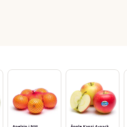
Apelsin i Nät
Äpple Kanzi 4-pack