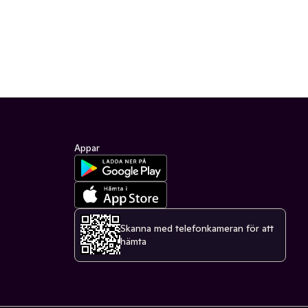
Appar
Skanna med telefonkameran för att
hämta