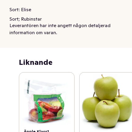
Sort: Elise
Sort; Rubinstar

Leverantören har inte angett någon detaljerad
information om varan.
Äpple Sverige Klass1 1kg
Liknande
Äpple Klass1