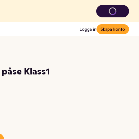
Logga in
Skapa konto
 påse Klass1