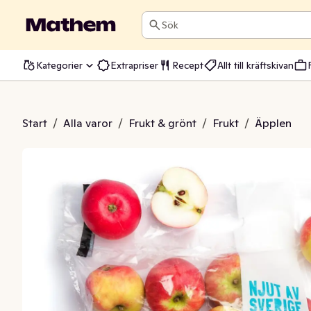
Sök
Kategorier
Extrapriser
Recept
Allt till kräftskivan
nska i påse Klass1
Start
/
Alla varor
/
Frukt & grönt
/
Frukt
/
Äpplen