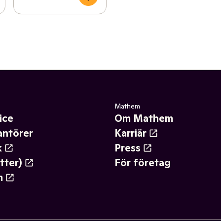
Mathem
ice
Om Mathem
antörer
Karriär
k
Press
tter)
För företag
m