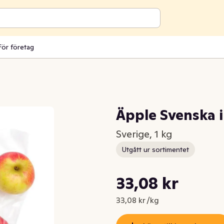
För företag
Äpple Svenska i
Sverige, 1 kg
Utgått ur sortimentet
Styckpris: 33,08 kr /kg
33,08 kr
Nuvarande pris är: 33,08 kr
33,08 kr /kg