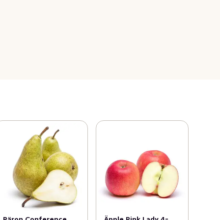
Päron Conference
Äpple Pink Lady 4-