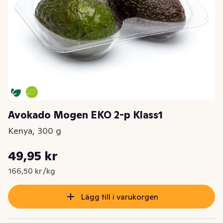
Avokado Mogen EKO 2-p Klass1
Kenya, 300 g
Styckpris: 166,50 kr /kg
49,95 kr
Nuvarande pris är: 49,95 kr
166,50 kr /kg
Lägg till i varukorgen