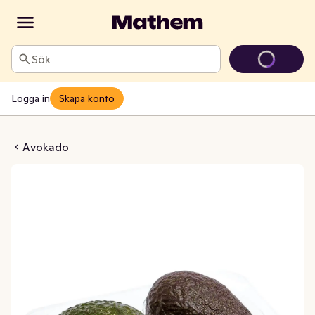
Sök
Logga in
Skapa konto
en EKO 2-p Klass1
Avokado