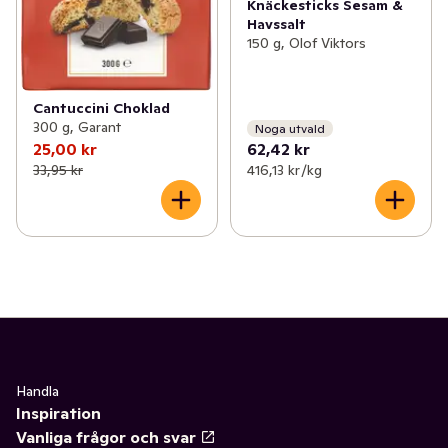
Knäckesticks Sesam &
Havssalt
150 g, Olof Viktors
Cantuccini Choklad
300 g, Garant
Noga utvald
25,00 kr
62,42 kr
33,95 kr
416,13 kr /kg
Handla
Inspiration
Vanliga frågor och svar