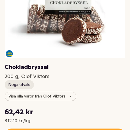
Chokladbryssel
200 g, Olof Viktors
Noga utvald
Visa alla varor från Olof Viktors
Styckpris: 312,10 kr /kg
62,42 kr
Nuvarande pris är: 62,42 kr
312,10 kr /kg