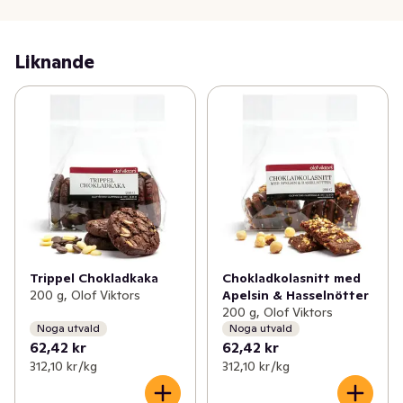
har vi erbjudit våra kunder hantverksprodukter från 
Österlen av högsta kvalitet. Tid och bra råvaror är de 
Liknande
viktigaste ingredienserna för att skapa en god produkt 
- vi använder mycket av båda.
Trippel Chokladkaka
Chokladkolasnitt med
200 g, Olof Viktors
Apelsin & Hasselnötter
200 g, Olof Viktors
Noga utvald
Noga utvald
62,42 kr
62,42 kr
312,10 kr /kg
312,10 kr /kg