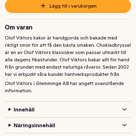
Lägg till i varukorgen
Om varan
Olof Viktors kakor är handgjorda och bakade med 
riktigt smör för att få den bästa smaken. Chokladbryssel 
är en av Olof Viktors klassisker som passar utmärkt till 
alla dagens fikastunder. Olof Viktors bakar allt för hand 
från grunden med endast naturliga råvaror. Sedan 2002 
har vi erbjudit våra kunder hantverksprodukter från 
Österlen av högsta kvalitet. Tid och bra råvaror är de 
Olof Viktors i Glemminge AB har angett ovanstående
viktigaste ingredienserna för att skapa en god produkt 
information.
- vi använder mycket av båda.
Olof Viktors kakor är handgjorda och bakade med 
Innehåll
riktigt smör för att få den bästa smaken. Chokladbryssel 
är en av Olof Viktors klassisker som passar utmärkt till 
Näringsinnehåll
alla dagens fikastunder. Olof Viktors bakar allt för hand 
från grunden med endast naturliga råvaror. Sedan 2002 