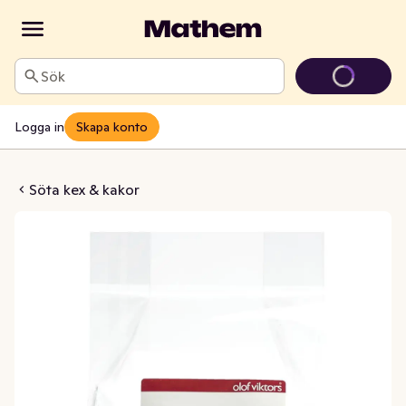
Sök
Logga in
Skapa konto
ladbryssel
Söta kex & kakor