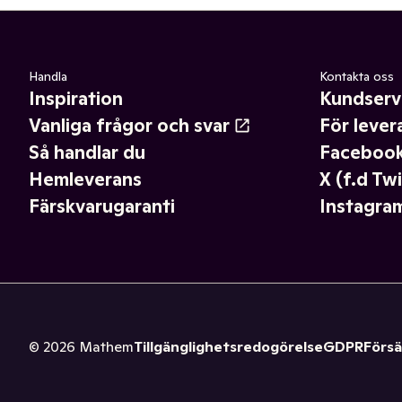
Handla
Kontakta oss
Inspiration
Kundserv
Vanliga frågor och svar
För lever
Så handlar du
Faceboo
Hemleverans
X (f.d Twi
Färskvarugaranti
Instagra
©
2026
Mathem
Tillgänglighetsredogörelse
GDPR
Försä