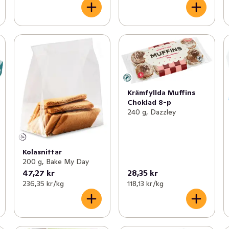
Krämfyllda Muffins
Choklad 8-p
240 g, Dazzley
Kolasnittar
200 g, Bake My Day
47,27 kr
28,35 kr
236,35 kr /kg
118,13 kr /kg