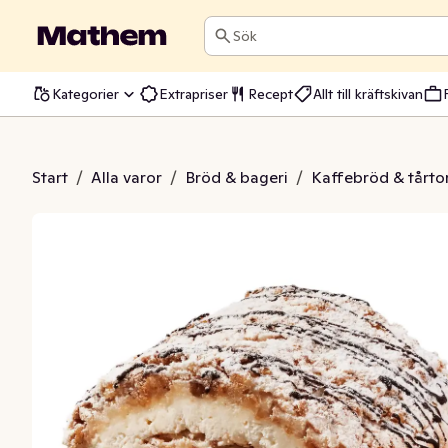
Sök
Kategorier
Extrapriser
Recept
Allt till kräftskivan
estbakelse 2-p
Start
/
Alla varor
/
Bröd & bageri
/
Kaffebröd & tårto