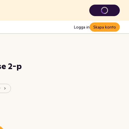
Logga in
Skapa konto
e 2-p
y