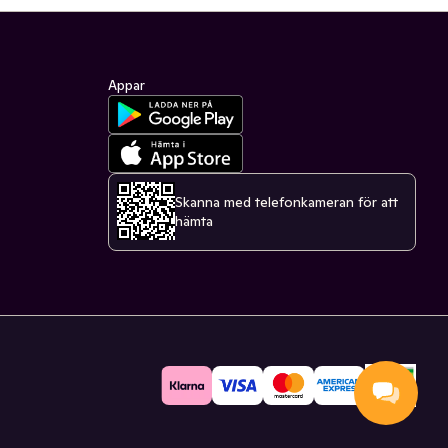
Appar
Skanna med telefonkameran för att
hämta