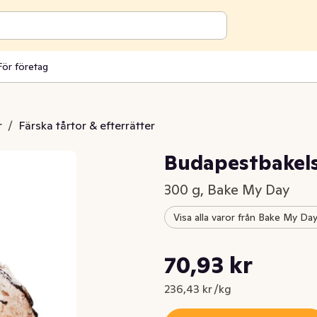
För företag
r
/
Färska tårtor & efterrätter
Budapestbakels
300 g, Bake My Day
Visa alla varor från Bake My Da
Styckpris: 236,43 kr /kg
70,93 kr
Nuvarande pris är: 70,93 kr
236,43 kr /kg