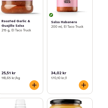
Roasted Garlic &
Salsa Habanero
Guajillo Salsa
200 ml, El Taco Truck
215 g, El Taco Truck
25,51 kr
34,02 kr
118,65 kr /kg
170,10 kr /l