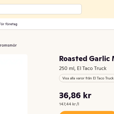
För företag
aromsmör
Roasted Garlic
250 ml, El Taco Truck
Visa alla varor från El Taco Truck
Styckpris: 147,44 kr /l
36,86 kr
Nuvarande pris är: 36,86 kr
147,44 kr /l