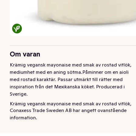
Om varan
Krämig vegansk mayonaise med smak av rostad vitlök, 
mediumhet med en aning sötma.Påminner om en aioli 
med rostad karaktär. Passar utmärkt till rätter med 
inspiration från det Mexikanska köket. Producerad i 
Sverige.
Krämig vegansk mayonaise med smak av rostad vitlök, 
Conaxess Trade Sweden AB har angett ovanstående
mediumhet med en aning sötma.Påminner om en aioli 
information.
med rostad karaktär. Passar utmärkt till rätter med 
inspiration från det Mexikanska köket. Producerad i 
Sverige.