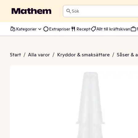
Sök
Kategorier
Extrapriser
Recept
Allt till kräftskivan
ed Garlic Mayo
Start
/
Alla varor
/
Kryddor & smaksättare
/
Såser & 