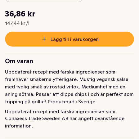
Styckpris: 147,44 kr /l
36,86 kr
Nuvarande pris är: 36,86 kr
147,44 kr /l
Lägg till i varukorgen
Om varan
Uppdaterat recept med färska ingredienser som 
framhäver smakerna ytterligare. Mustig vegansk salsa 
med tydlig smak av rostad vitlök. Mediumhet med en 
aning sötma. Passar att dippa chips i och är perfekt som 
topping på grillat! Producerad i Sverige.
Uppdaterat recept med färska ingredienser som 
Conaxess Trade Sweden AB har angett ovanstående
framhäver smakerna ytterliggare. Mustig vegansk salsa 
information.
med tydlig smak av rostad vitlök.  Mediumhet med en 
aning sötma. Passar att dippa chips i och är perfekt som 