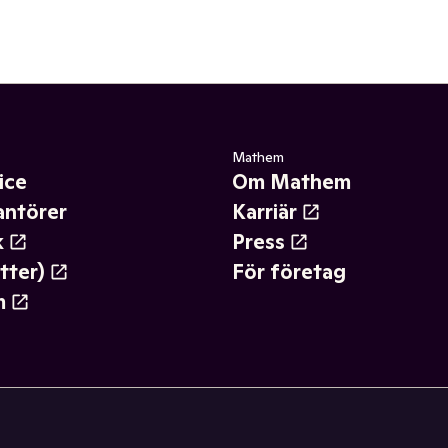
Mathem
ice
Om Mathem
antörer
Karriär
k
Press
tter)
För företag
m