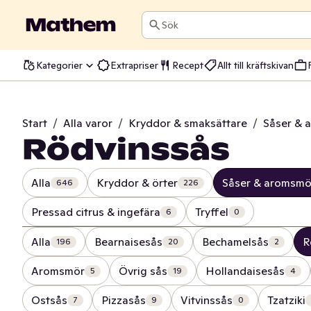
Sök
Kategorier
Extrapriser
Recept
Allt till kräftskivan
Start
/
Alla varor
/
Kryddor & smaksättare
/
Såser & 
Rödvinssås
Alla
Kryddor & örter
Såser & aromsmö
646
226
Pressad citrus & ingefära
Tryffel
6
0
Alla
Bearnaisesås
Bechamelsås
R
196
20
2
Aromsmör
Övrig sås
Hollandaisesås
5
19
4
Ostsås
Pizzasås
Vitvinssås
Tzatziki
7
9
0