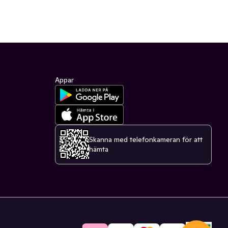
Appar
Skanna med telefonkameran för att
hämta