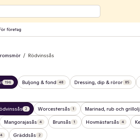
För företag
aromsmör
/
Rödvinssås
r
Buljong & fond
Dressing, dip & röror
196
48
85
ödvinssås
Worcestersås
Marinad, rub och grillol
2
1
Mangorajasås
Brunsås
Hovmästarsås
K
4
1
4
Gräddsås
4
2