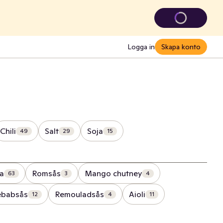
Logga in
Skapa konto
Chili
Salt
Soja
49
29
15
ja
Romsås
Mango chutney
63
3
4
ebabsås
Remouladsås
Aioli
12
4
11